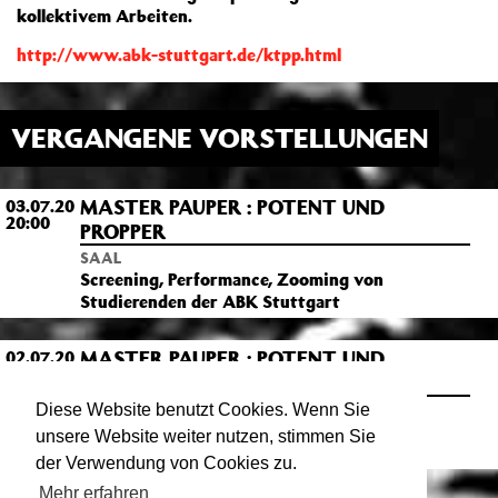
kollektivem Arbeiten.
http://www.abk-stuttgart.de/ktpp.html
VERGANGENE VORSTELLUNGEN
MASTER PAUPER : POTENT UND
03.07.20
20:00
PROPPER
SAAL
Screening, Performance, Zooming von
Studierenden der ABK Stuttgart
MASTER PAUPER : POTENT UND
02.07.20
20:00
PROPPER
SAAL
Diese Website benutzt Cookies. Wenn Sie
Screening, Performance, Zooming von
unsere Website weiter nutzen, stimmen Sie
Studierenden der ABK Stuttgart
der Verwendung von Cookies zu.
Mehr erfahren