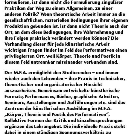
formulieren, ist dann nicht die Formulierung singulärer
Praktiken der Weg zu einem Allgemeinen, zu einer
anderen Politik? Wenn theoretische Arbeit immer an die
gesellschaftlichen, materiellen Bedingungen ihrer eigenen
Produktion gebunden ist, ist dann nicht Theorie auch der
Ort, an dem diese Bedingungen, ihre Wahrnehmung und
ihre Folgen praktisch verändert werden können? Die
Verhandlung dieser für jede künstlerische Arbeit
wichtigen Fragen findet im Feld des Performativen einen
privilegierten Ort, weil Körper, Theorie und Poetik in
diesem Feld untrennbar miteinander verbunden sind.
Der M.F.A. ermöglicht den Studierenden – und immer
wieder auch den Lehrenden – ihre Praxis in technischer,
theoretischer und organisatorischer Hinsicht
auszuarbeiten. Gemeinsam entwickelte künstlerische
Formate, Performances, Bücher, graphische Arbeiten,
Seminare, Ausstellungen und Aufführungen etc. sind das
Zentrum der künstlerischen Ausbildung im M.F.A.
„Körper, Theorie und Poetik des Performativen“.
Kollektive Formen der Kritik und Einzelbesprechungen
ergänzen das Lehrangebot. Die individuelle Praxis steht
dabei in einem ständigen Spannungsverhältnis zu