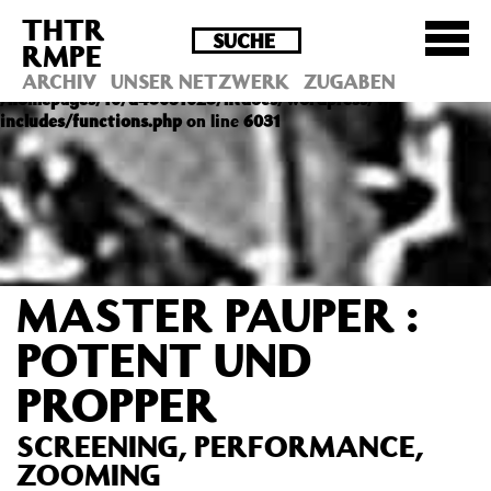
THTR
Deprecated
: Die Funktion post_permalink ist seit
RMPE
Version 4.4.0 veraltet! Verwende stattdessen
get_permalink(). in
ARCHIV
UNSER NETZWERK
ZUGABEN
/homepages/10/d43051023/htdocs/wordpress/wp-
includes/functions.php
on line
6031
MASTER PAUPER :
POTENT UND
PROPPER
SCREENING, PERFORMANCE,
ZOOMING