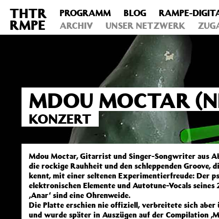
THTR
PROGRAMM
BLOG
RAMPE-DIGIT
Deprecated
: Die Funktion post_permalink ist seit Version 4.4
RMPE
includes/functions.php
ARCHIV
on line
UNSER NETZWERK
6031
ZUG
MDOU MOCTAR (N
KONZERT
Mdou Moctar, Gitarrist und Singer-Songwriter aus A
die rockige Rauhheit und den schleppenden Groove, 
kennt, mit einer seltenen Experimentierfreude: Der ps
elektronischen Elemente und Autotune-Vocals seines 
‚Anar‘ sind eine Ohrenweide.
Die Platte erschien nie offiziell, verbreitete sich abe
und wurde später in Auszügen auf der Compilation ‚Mu