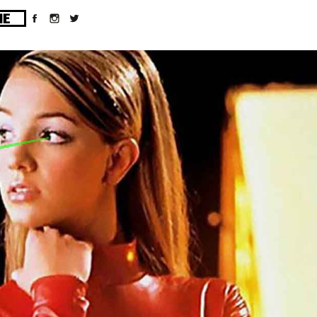
ges/10/d43051023/htdocs/wordpress/wp-