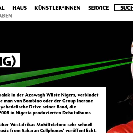
AL
HAUS
KÜNSTLER*INNEN
SERVICE
.0 veraltet! Verwende stattdessen get_permalink(). in
/homepa
ABEN
IG)
balak in der Azawagh Wüste Nigers, verbindet
die man von Bombino oder der Group Inerane
ychedelische Drive seiner Band, die
2008 in Nigeria produzierten Debutalbums
r über Westafrikas Mobiltelefone sehr schnell
sic from Saharan Cellphones‘ veröffentlicht.