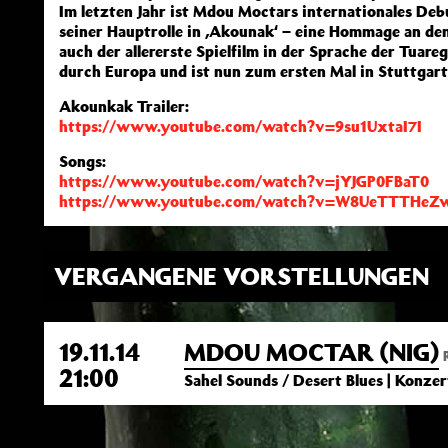
Im letzten Jahr ist Mdou Moctars internationales Deb
seiner Hauptrolle in ‚Akounak‘ – eine Hommage an den
auch der allererste Spielfilm in der Sprache der Tuare
durch Europa und ist nun zum ersten Mal in Stuttgart
Akounkak Trailer:
https://www.youtube.com/watch?v=9su1UxtaI7I
Songs:
https://www.youtube.com/watch?v=jYJGP0FBaT0
https://www.youtube.com/watch?v=W8UeTTTHeZ
VERGANGENE VORSTELLUNGEN
19.11.14
MDOU MOCTAR (NIG)
21:00
Sahel Sounds / Desert Blues | Konzer