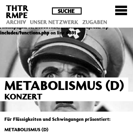
THTR
Deprecated
: Die Funktion post_permalink ist seit
RMPE
Version 4.4.0 veraltet! Verwende stattdessen
get_permalink(). in
ARCHIV
UNSER NETZWERK
ZUGABEN
/homepages/10/d43051023/htdocs/wordpress/wp-
includes/functions.php
on line
6031
METABOLISMUS (D)
KONZERT
Für Flüssigkeiten und Schwingungen präsentiert:
METABOLISMUS (D)