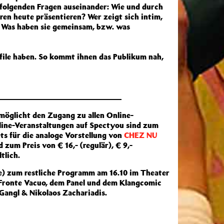
it folgenden Fragen auseinander: Wie und durch
en heute präsentieren? Wer zeigt sich intim,
? Was haben sie gemeinsam, bzw. was
ile haben. So kommt ihnen das Publikum nah,
möglicht den Zugang zu allen Online-
line-Veranstaltungen auf Spectyou sind zum
ets für die analoge Vorstellung von
CHEZ NU
zum Preis von € 16,- (regulär), € 9,-
tlich.
rve) zum restliche Programm am 16.10 im Theater
onte Vacuo, dem Panel und dem Klangcomic
ngl & Nikolaos Zachariadis.