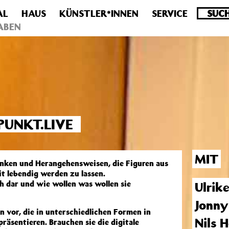
AL
HAUS
KÜNSTLER*INNEN
SERVICE
.0 veraltet! Verwende stattdessen get_permalink(). in
/homepa
ABEN
UNKT.LIVE
MIT
anken und Herangehensweisen, die Figuren aus
t lebendig werden zu lassen.
h dar und wie wollen was wollen sie
Ulrik
Jonny
en vor, die in unterschiedlichen Formen in
Nils 
räsentieren. Brauchen sie die digitale