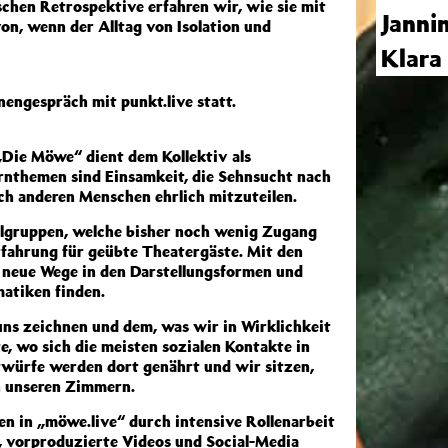
schen Retrospektive erfahren wir, wie sie mit
Janni
on, wenn der Alltag von Isolation und
Klar
nengespräch mit punkt.live statt.
Die Möwe“ dient dem Kollektiv als
rnthemen sind Einsamkeit, die Sehnsucht nach
ch anderen Menschen ehrlich mitzuteilen.
ielgruppen, welche bisher noch wenig Zugang
rfahrung für geübte Theatergäste. Mit den
e neue Wege in den Darstellungsformen und
atiken finden.
 uns zeichnen und dem, was wir in Wirklichkeit
e, wo sich die meisten sozialen Kontakte in
twürfe werden dort genährt und wir sitzen,
in unseren Zimmern.
 in „möwe.live“ durch intensive Rollenarbeit
, vorproduzierte Videos und Social-Media