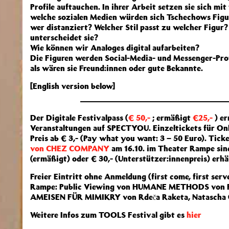
Profile auftauchen. In ihrer Arbeit setzen sie sich m
welche sozialen Medien würden sich Tschechows Figur
wer distanziert? Welcher Stil passt zu welcher Figur
unterscheidet sie?
Wie können wir Analoges digital aufarbeiten?
Die Figuren werden Social-Media- und Messenger-Prof
als wären sie Freund:innen oder gute Bekannte.
[English version below]
Der Digitale Festivalpass (
€ 50,-
; ermäßigt
€25,-
) er
Veranstaltungen auf SPECTYOU. Einzeltickets für On
Preis ab € 3,- (Pay what you want: 3 – 50 Euro). Tick
von CHEZ COMPANY
am 16.10. im Theater Rampe sind 
(ermäßigt) oder € 30,- (Unterstützer:innenpreis) erhäl
Freier Eintritt ohne Anmeldung (first come, first se
Rampe: Public Viewing von HUMANE METHODS von Fr
AMEISEN FÜR MIMIKRY von Rdeča Raketa, Natascha Ga
Weitere Infos zum TOOLS Festival gibt es
hier