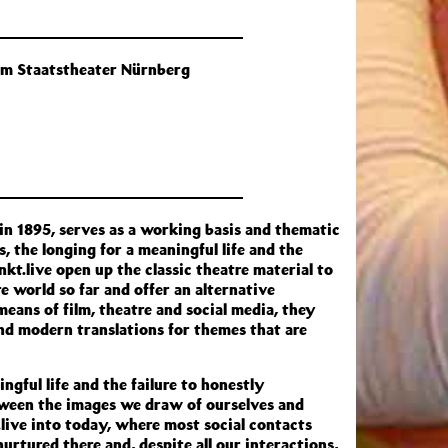
em Staatstheater Nürnberg
n 1895, serves as a working basis and thematic
s, the longing for a meaningful life and the
kt.live open up the classic theatre material to
e world so far and offer an alternative
eans of film, theatre and social media, they
nd modern translations for themes that are
ngful life and the failure to honestly
ween the images we draw of ourselves and
live into today, where most social contacts
nurtured there and, despite all our interactions,