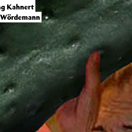
ng Kahnert
a Wördemann