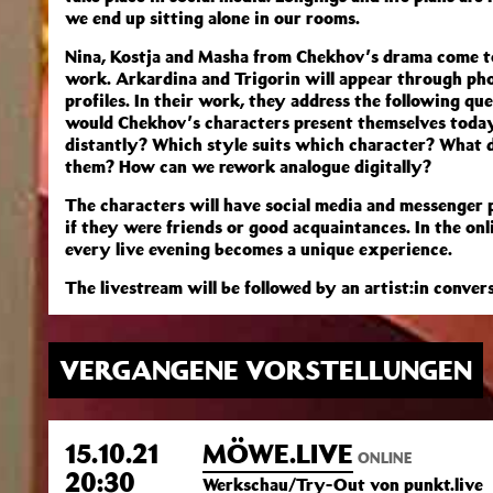
we end up sitting alone in our rooms.
Nina, Kostja and Masha from Chekhov’s drama come to 
work. Arkardina and Trigorin will appear through pho
profiles. In their work, they address the following q
would Chekhov’s characters present themselves toda
distantly? Which style suits which character? What 
them? How can we rework analogue digitally?
The characters will have social media and messenger p
if they were friends or good acquaintances. In the onl
every live evening becomes a unique experience.
The livestream will be followed by an artist:in conver
VERGANGENE VORSTELLUNGEN
15.10.21
MÖWE.LIVE
ONLINE
20:30
Werkschau/Try-Out von punkt.live