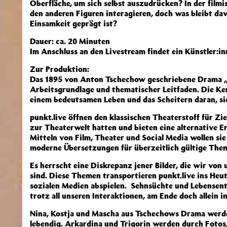
Oberfläche, um sich selbst auszudrücken? In der filmi
den anderen Figuren interagieren, doch was bleibt dav
Einsamkeit geprägt ist?
Dauer: ca. 20 Minuten
Im Anschluss an den Livestream findet ein Künstler:in
Zur Produktion:
Das 1895 von Anton Tschechow geschriebene Drama „
Arbeitsgrundlage und thematischer Leitfaden. Die Ke
einem bedeutsamen Leben und das Scheitern daran, si
punkt.live öffnen den klassischen Theaterstoff für Z
zur Theaterwelt hatten und bieten eine alternative E
Mitteln von Film, Theater und Social Media wollen si
moderne Übersetzungen für überzeitlich gültige Them
Es herrscht eine Diskrepanz jener Bilder, die wir von
sind. Diese Themen transportieren punkt.live ins Heut
sozialen Medien abspielen. Sehnsüchte und Lebensen
trotz all unseren Interaktionen, am Ende doch allein 
Nina, Kostja und Mascha aus Tschechows Drama werden
lebendig. Arkardina und Trigorin werden durch Fotos