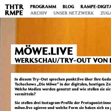
THTR
PROGRAMM
BLOG
RAMPE-DIGIT
Deprecated
: Die Funktion post_permalink ist seit Version 4.4
RMPE
includes/functions.php
ARCHIV
on line
UNSER NETZWERK
6031
ZUG
MÖWE.LIVE
WERKSCHAU/TRY-OUT VON P
In diesem Try-Out sprechen punkt.live über ihre Ged
Tschechows „Die Möwe“ in der digitalen, heutigen Zei
Welche Medien werden genutzt und wie stellen sie sic
vermitteln?
Sie stellen drei Instagram-Profile der Protagonist:inn
möwe.live agieren und welche Form sie haben sich zu p