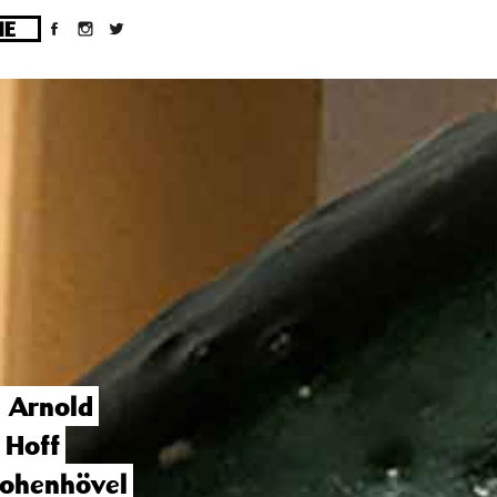
ges/10/d43051023/htdocs/wordpress/wp-
e Arnold
 Hoff
Hohenhövel