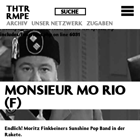
THTR
Deprecated
: Die Funktion post_permalink ist seit
RMPE
Version 4.4.0 veraltet! Verwende stattdessen
get_permalink(). in
ARCHIV
UNSER NETZWERK
ZUGABEN
/homepages/10/d43051023/htdocs/wordpress/wp-
includes/functions.php
on line
6031
MONSIEUR MO RIO
(F)
Endlich! Moritz Finkbeiners Sunshine Pop Band in der
Rakete.