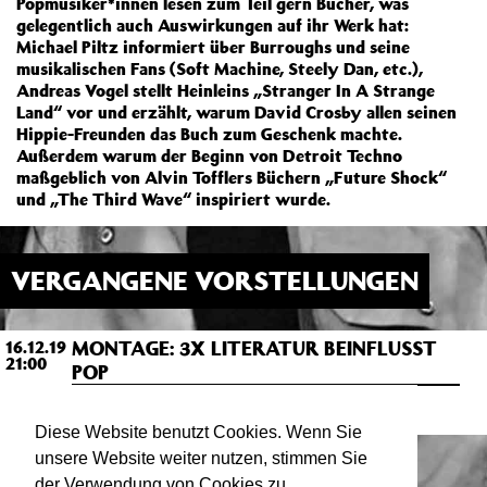
Popmusiker*innen lesen zum Teil gern Bücher, was
gelegentlich auch Auswirkungen auf ihr Werk hat:
Michael Piltz informiert über Burroughs und seine
musikalischen Fans (Soft Machine, Steely Dan, etc.),
Andreas Vogel stellt Heinleins „Stranger In A Strange
Land“ vor und erzählt, warum David Crosby allen seinen
Hippie-Freunden das Buch zum Geschenk machte.
Außerdem warum der Beginn von Detroit Techno
maßgeblich von Alvin Tofflers Büchern „Future Shock“
und „The Third Wave“ inspiriert wurde.
VERGANGENE VORSTELLUNGEN
MONTAGE: 3X LITERATUR BEINFLUSST
16.12.19
21:00
POP
ATELIER
Salon mit Andreas Vogel und Michael Piltz
Diese Website benutzt Cookies. Wenn Sie
unsere Website weiter nutzen, stimmen Sie
der Verwendung von Cookies zu.