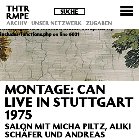
THTR
Deprecated
: Die Funktion post_permalink ist seit
RMPE
Version 4.4.0 veraltet! Verwende stattdessen
get_permalink(). in
ARCHIV
UNSER NETZWERK
ZUGABEN
/homepages/10/d43051023/htdocs/wordpress/wp-
includes/functions.php
on line
6031
MONTAGE: CAN
LIVE IN STUTTGART
1975
SALON MIT MICHA PILTZ, ALIKI
SCHÄFER UND ANDREAS