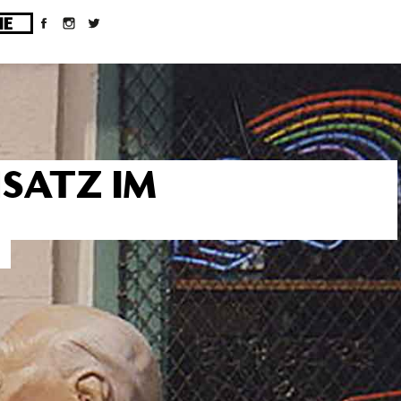
ges/10/d43051023/htdocs/wordpress/wp-
NSATZ IM