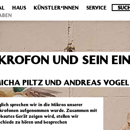
AL
HAUS
KÜNSTLER*INNEN
SERVICE
.0 veraltet! Verwende stattdessen get_permalink(). in
/homepa
ABEN
KROFON UND SEIN EI
MICHA PILTZ UND ANDREAS VOGEL
lich sprechen wir in die Mikros unserer
 Mikrofonen aufgenommen wurde. Zusammen mit
bautes Gerät zeigen wird, stellen wir
schiede zu hören und besprechen