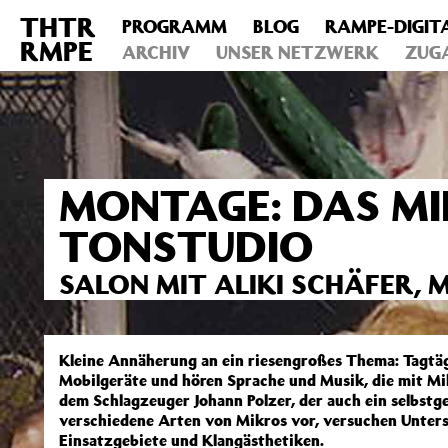
THTR
PROGRAMM
BLOG
RAMPE-DIGIT
Deprecated
: Die Funktion post_permalink ist seit Version 4.4
RMPE
includes/functions.php
ARCHIV
on line
UNSER NETZWERK
6031
ZUG
MONTAGE: DAS MI
TONSTUDIO
SALON MIT ALIKI SCHÄFER, 
Kleine Annäherung an ein riesengroßes Thema: Tagtäg
Mobilgeräte und hören Sprache und Musik, die mit
dem Schlagzeuger Johann Polzer, der auch ein selbstge
verschiedene Arten von Mikros vor, versuchen Unter
Einsatzgebiete und Klangästhetiken.