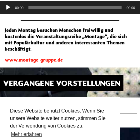
Audio-
00:00
00:00
Player
Jeden Montag besuchen Menschen freiwillig und
kostenlos die Veranstaltungsreihe „Montage“, die sich
mit Populärkultur und anderen interessanten Themen
beschäftigt.
www.montage-gruppe.de
VERGANGENE VORSTELLUNGEN
MONTAGE-RADIO: EINE KLEINE
30.03.20
21:00
GESCHICHTE DER MINIMAL MUSIC
Diese Website benutzt Cookies. Wenn Sie
ATELIER
unsere Website weiter nutzen, stimmen Sie
Salon mit Andreas Vogel und Michael Piltz
der Verwendung von Cookies zu.
Mehr erfahren