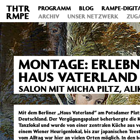
THTR
PROGRAMM
BLOG
RAMPE-DIGIT
Deprecated
: Die Funktion post_permalink ist seit Version 4.4
RMPE
includes/functions.php
ARCHIV
on line
UNSER NETZWERK
6031
ZUG
MONTAGE: ERLEBN
HAUS VATERLAND 
SALON MIT MICHA PILTZ, AL
Mit dem Berliner „Haus Vaterland“ am Potsdamer Plat
Deutschland. Der Vergügungspalast beherbergte die K
Tanzlokal und wurde von einer zentralen Küche aus v
einem Wiener Heurigenlokal, bis zur japanischen Tees
vom Alltag war hier an vielen Orten möglich. In den 