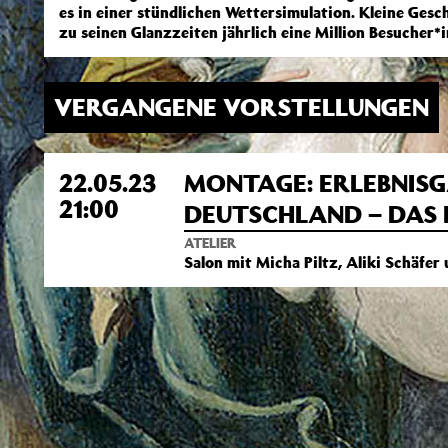
es in einer stündlichen Wettersimulation. Kleine Gesc
zu seinen Glanzzeiten jährlich eine Million Besucher*
VERGANGENE VORSTELLUNGEN
22.05.23
MONTAGE: ERLEBNIS
21:00
DEUTSCHLAND – DAS 
ATELIER
Salon mit Micha Piltz, Aliki Schäfer