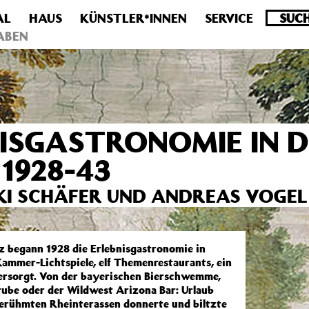
AL
HAUS
KÜNSTLER*INNEN
SERVICE
.0 veraltet! Verwende stattdessen get_permalink(). in
/homepa
ABEN
ISGASTRONOMIE IN 
1928-43
IKI SCHÄFER UND ANDREAS VOGEL
z begann 1928 die Erlebnisgastronomie in
ammer-Lichtspiele, elf Themenrestaurants, ein
ersorgt. Von der bayerischen Bierschwemme,
tube oder der Wildwest Arizona Bar: Urlaub
berühmten Rheinterassen donnerte und biltzte