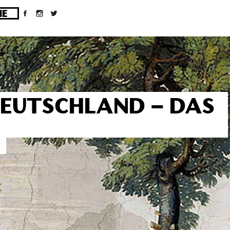
ges/10/d43051023/htdocs/wordpress/wp-
DEUTSCHLAND – DAS