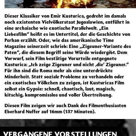
Dieser Klassiker von Emir Kusturica, gedreht im damals
noch existenten Vielvölkerstaat Jugoslawien, entführt in
eine archaische wie exotische Parallelwelt. „Ein
Liebesfilm“ heißt es im Untertitel, der die Geschichte von
Perhan erzählt. Oder, wie das amerikanische Time
Magazine seinerzeit schrieb: Eine „Zigeuner-Variante des
Paten“, die diesem Begriff seine Würde wiedergibt. Dem
Vorwurf, sein Film bestätige Vorurteile entgegnete
Kusturica: „Ich zeige Zigeuner und nicht ‚die‘ Zigeuner.“
Für ihn sind die Roma mehr als eine unterdrückte
Minderheit. Statt soziale Probleme zu verhandeln oder
ein exotisches Völkchen zu zeigen, ist Kusturicas Film
selbst ein Gypsie: schnell, chaotisch, laut, magisch,
kitschig, kompromisslos und voller Übertreibung.
Diesen Film zeigen wir auch Dank des Filmenthusiasten
Eberhard Nuffer auf 16mm (137 Minuten).
VERGANGENE VORSTELLUNGEN