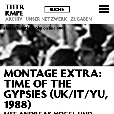
THTR
Deprecated
: Die Funktion post_permalink ist seit
RMPE
Version 4.4.0 veraltet! Verwende stattdessen
get_permalink(). in
ARCHIV
UNSER NETZWERK
ZUGABEN
/homepages/10/d43051023/htdocs/wordpress/wp-
includes/functions.php
on line
6031
MONTAGE EXTRA:
TIME OF THE
GYPSIES (UK/IT/YU,
1988)
MIT ANDREAS VOGEL UND