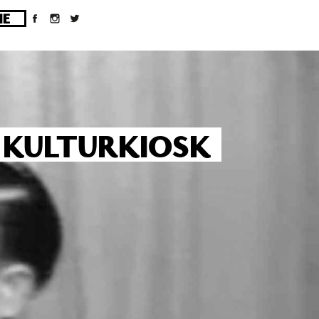
ges/10/d43051023/htdocs/wordpress/wp-
M KULTURKIOSK