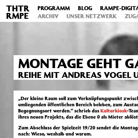
THTR
PROGRAMM
BLOG
RAMPE-DIGIT
Deprecated
: Die Funktion post_permalink ist seit Version 4.4
RMPE
includes/functions.php
ARCHIV
on line
UNSER NETZWERK
6031
ZUG
MONTAGE GEHT GA
REIHE MIT ANDREAS VOGEL U
„Der kleine Raum soll zum Verknüpfungspunkt zwisch
umliegenden öffentlichen Bereich beleben, zum Austau
Begegnungsort werden.“ schrieb das
Kulturkiosk
-Te
ihres neuen Projekts, das die Ebene 0 als Mieter ablöst
Zum Abschluss der Spielzeit 19/20 sendet die Monta
nach: Wieso, weshalb und warum.