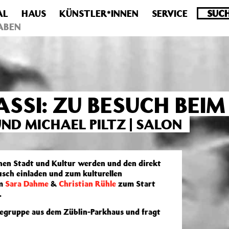
AL
HAUS
KÜNSTLER*INNEN
SERVICE
.0 veraltet! Verwende stattdessen get_permalink(). in
/homepa
ABEN
SSI: ZU BESUCH BEI
ND MICHAEL PILTZ | SALON
en Stadt und Kultur werden und den direkt
sch einladen und zum kulturellen
am
Sara Dahme
&
Christian Rühle
zum Start
.
gegruppe aus dem Züblin-Parkhaus und fragt