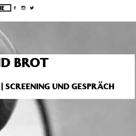
ges/10/d43051023/htdocs/wordpress/wp-
ND BROT
 | SCREENING UND GESPRÄCH