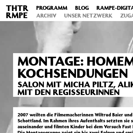
THTR
PROGRAMM
BLOG
RAMPE-DIGIT
Deprecated
: Die Funktion post_permalink ist seit Version 4.4
RMPE
includes/functions.php
ARCHIV
on line
UNSER NETZWERK
6031
ZUG
MONTAGE: HOMEMA
KOCHSENDUNGEN
SALON MIT MICHA PILTZ, AL
MIT DEN REGISSEURINNEN
2007 weilten die Filmemacherinnen Wiltrud Baier und 
Schottland. Im Rahmen ihres Aufenthalts setzten sie
auseinander und filmten Kinder bei dem Versuch Fas
Die Montagegruppe zeigt ein bis zwei Folgen und spri