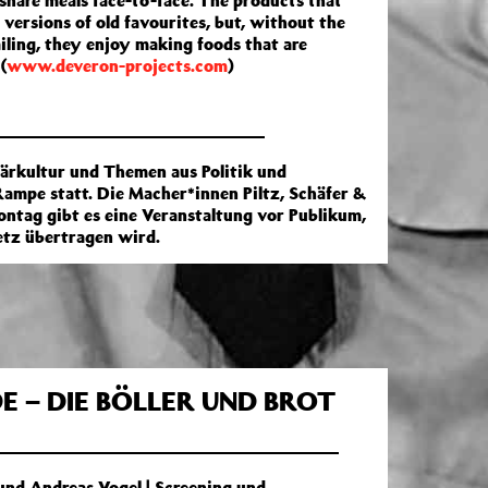
hare meals face-to-face. The products that
versions of old favourites, but, without the
iling, they enjoy making foods that are
(
www.deveron-projects.com
)
lärkultur und Themen aus Politik und
 Rampe statt. Die Macher*innen Piltz, Schäfer &
ntag gibt es eine Veranstaltung vor Publikum,
etz übertragen wird.
– DIE BÖLLER UND BROT
 und Andreas Vogel | Screening und