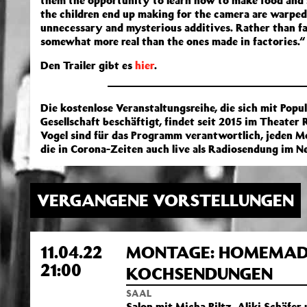
them the opportunity to learn how to make food and s
the children end up making for the camera are warped 
unnecessary and mysterious additives. Rather than fa
somewhat more real than the ones made in factories.“ 
Den Trailer gibt es
hier
.
Die kostenlose Veranstaltungsreihe, die sich mit Popu
Gesellschaft beschäftigt, findet seit 2015 im Theater
Vogel sind für das Programm verantwortlich, jeden Mo
die in Corona-Zeiten auch live als Radiosendung im N
VERGANGENE VORSTELLUNGEN
11.04.22
MONTAGE: HOMEMADE 
21:00
KOCHSENDUNGEN
SAAL
Salon mit Micha Piltz, Aliki Schäfer