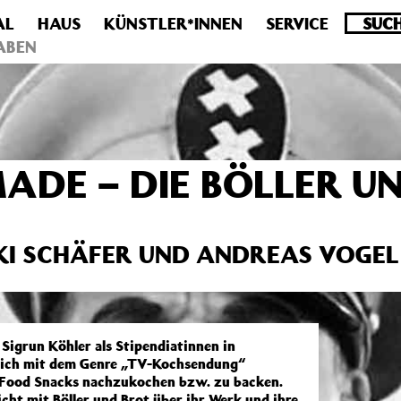
AL
HAUS
KÜNSTLER*INNEN
SERVICE
.0 veraltet! Verwende stattdessen get_permalink(). in
/homepa
ABEN
DE – DIE BÖLLER U
IKI SCHÄFER UND ANDREAS VOGEL
Sigrun Köhler als Stipendiatinnen in
 sich mit dem Genre „TV-Kochsendung“
t Food Snacks nachzukochen bzw. zu backen.
cht mit Böller und Brot über ihr Werk und ihre