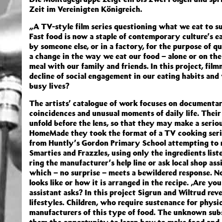
Zeit im Vereinigten Königreich.
„A TV-style film series questioning what we eat to su
Fast food is now a staple of contemporary culture’s e
by someone else, or in a factory, for the purpose of q
a change in the way we eat our food – alone or on the
meal with our family and friends. In this project, fil
decline of social engagement in our eating habits and
busy lives?
The artists’ catalogue of work focuses on documentar
coincidences and unusual moments of daily life. Their
unfold before the lens, so that they may make a seriou
HomeMade they took the format of a TV cooking serie
from Huntly’s Gordon Primary School attempting to r
Smarties and Frazzles, using only the ingredients listed
ring the manufacturer’s help line or ask local shop as
which – no surprise – meets a bewildered response. N
looks like or how it is arranged in the recipe. ‚Are y
assistant asks? In this project Sigrun and Wiltrud rev
lifestyles. Children, who require sustenance for physi
manufacturers of this type of food. The unknown subs