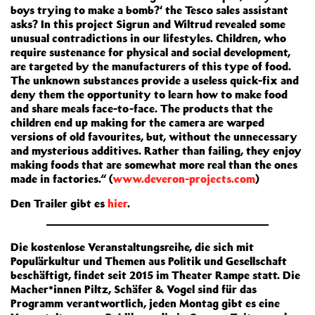
boys trying to make a bomb?‘ the Tesco sales assistant
asks? In this project Sigrun and Wiltrud revealed some
unusual contradictions in our lifestyles. Children, who
require sustenance for physical and social development,
are targeted by the manufacturers of this type of food.
The unknown substances provide a useless quick-fix and
deny them the opportunity to learn how to make food
and share meals face-to-face. The products that the
children end up making for the camera are warped
versions of old favourites, but, without the unnecessary
and mysterious additives. Rather than failing, they enjoy
making foods that are somewhat more real than the ones
made in factories.“ (
www.deveron-projects.com
)
Den Trailer gibt es
hier
.
Die kostenlose Veranstaltungsreihe, die sich mit
Populärkultur und Themen aus Politik und Gesellschaft
beschäftigt, findet seit 2015 im Theater Rampe statt. Die
Macher*innen Piltz, Schäfer & Vogel sind für das
Programm verantwortlich, jeden Montag gibt es eine