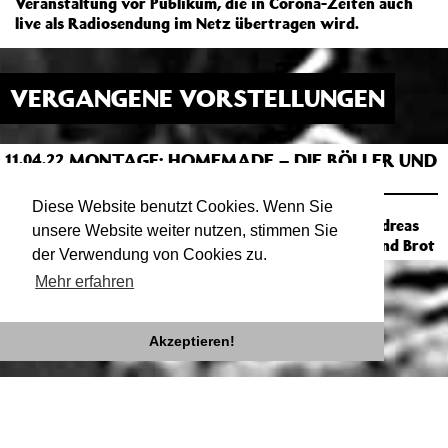
Veranstaltung vor Publikum, die in Corona-Zeiten auch
live als Radiosendung im Netz übertragen wird.
VERGANGENE VORSTELLUNGEN
MONTAGE: HOMEMADE – DIE BÖLLER UND
11.04.22
21:00
BROT KOCHSENDUNGEN
SAAL
Diese Website benutzt Cookies. Wenn Sie
Salon mit Micha Piltz, Aliki Schäfer und Andreas
unsere Website weiter nutzen, stimmen Sie
Vogel | Screening und Gespräch mit Böller und Brot
der Verwendung von Cookies zu.
Mehr erfahren
Akzeptieren!