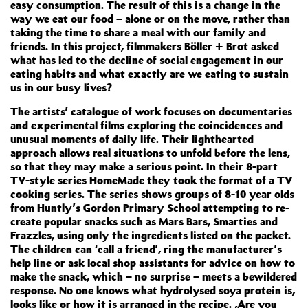
easy consumption. The result of this is a change in the
way we eat our food – alone or on the move, rather than
taking the time to share a meal with our family and
friends. In this project, filmmakers Böller + Brot asked
what has led to the decline of social engagement in our
eating habits and what exactly are we eating to sustain
us in our busy lives?
The artists’ catalogue of work focuses on documentaries
and experimental films exploring the coincidences and
unusual moments of daily life. Their lighthearted
approach allows real situations to unfold before the lens,
so that they may make a serious point. In their 8-part
TV-style series HomeMade they took the format of a TV
cooking series. The series shows groups of 8-10 year olds
from Huntly’s Gordon Primary School attempting to re-
create popular snacks such as Mars Bars, Smarties and
Frazzles, using only the ingredients listed on the packet.
The children can ‘call a friend’, ring the manufacturer’s
help line or ask local shop assistants for advice on how to
make the snack, which – no surprise – meets a bewildered
response. No one knows what hydrolysed soya protein is,
looks like or how it is arranged in the recipe. ‚Are you