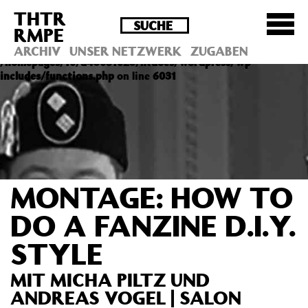
THTR
Deprecated
: Die Funktion post_permalink ist seit
RMPE
Version 4.4.0 veraltet! Verwende stattdessen
get_permalink(). in
ARCHIV
UNSER NETZWERK
ZUGABEN
/homepages/10/d43051023/htdocs/wordpress/wp-
includes/functions.php
on line
6031
MONTAGE: HOW TO
DO A FANZINE D.I.Y.
STYLE
MIT MICHA PILTZ UND
ANDREAS VOGEL | SALON