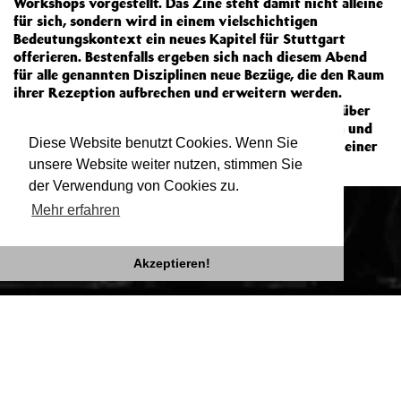
Workshops vorgestellt. Das Zine steht damit nicht alleine
für sich, sondern wird in einem vielschichtigen
Bedeutungskontext ein neues Kapitel für Stuttgart
offerieren. Bestenfalls ergeben sich nach diesem Abend
für alle genannten Disziplinen neue Bezüge, die den Raum
ihrer Rezeption aufbrechen und erweitern werden.
Hierzu sprechen Lina Pittner und Larissa Friedrich über
alle ihrerseits vorstellbaren redaktionellen Visionen und
Diese Website benutzt Cookies. Wenn Sie
geben einen ersten Einblick in die Schwierigkeiten einer
selbstorganisierten Publikation.
unsere Website weiter nutzen, stimmen Sie
der Verwendung von Cookies zu.
Mehr erfahren
Akzeptieren!
Impressum
Datenschutz
Newsletter
facebook
twitter
instagram