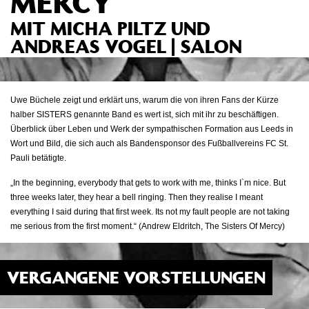
MERCY
MIT MICHA PILTZ UND
ANDREAS VOGEL | SALON
Uwe Büchele zeigt und erklärt uns, warum die von ihren Fans der Kürze
halber SISTERS genannte Band es wert ist, sich mit ihr zu beschäftigen.
Überblick über Leben und Werk der sympathischen Formation aus Leeds in
Wort und Bild, die sich auch als Bandensponsor des Fußballvereins FC St.
Pauli betätigte.
„In the beginning, everybody that gets to work with me, thinks I`m nice. But
three weeks later, they hear a bell ringing. Then they realise I meant
everything I said during that first week. Its not my fault people are not taking
me serious from the first moment.“
(Andrew Eldritch, The Sisters Of Mercy)
VERGANGENE VORSTELLUNGEN