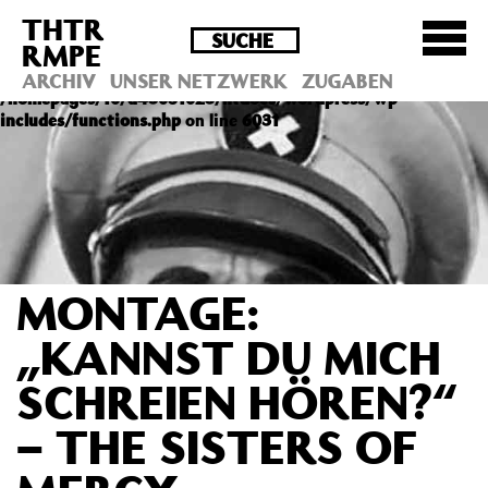
THTR
Deprecated
: Die Funktion post_permalink ist seit
RMPE
Version 4.4.0 veraltet! Verwende stattdessen
get_permalink(). in
ARCHIV
UNSER NETZWERK
ZUGABEN
/homepages/10/d43051023/htdocs/wordpress/wp-
includes/functions.php
on line
6031
MONTAGE:
„KANNST DU MICH
SCHREIEN HÖREN?“
– THE SISTERS OF