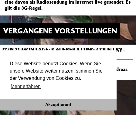
eine davon als Radiosendung im Internet live gesendet. Es
gilt die 3G-Regel.
VERGANGENE VORSTELLUNGEN
MONTAGE: KAUFBERATUNG COUNTRY-
27.09.21
21:00
LPS
FOYER
Diese Website benutzt Cookies. Wenn Sie
Salon mit Micha Piltz, Aliki Schäfer und Andreas
unsere Website weiter nutzen, stimmen Sie
Vogel
der Verwendung von Cookies zu.
Mehr erfahren
Akzeptieren!