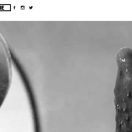
ges/10/d43051023/htdocs/wordpress/wp-