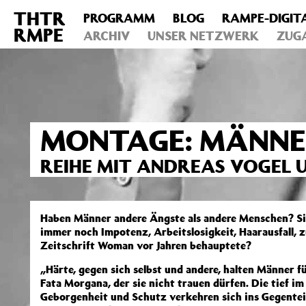
THTR
PROGRAMM
BLOG
RAMPE-DIGIT
Deprecated
: Die Funktion post_permalink ist seit Version 4.4
RMPE
includes/functions.php
ARCHIV
on line
UNSER NETZWERK
6031
ZUG
MONTAGE: MÄNN
REIHE MIT ANDREAS VOGEL U
Haben Männer andere Ängste als andere Menschen? S
immer noch Impotenz, Arbeitslosigkeit, Haarausfall, 
Zeitschrift Woman vor Jahren behauptete?
„Härte, gegen sich selbst und andere, halten Männer f
Fata Morgana, der sie nicht trauen dürfen. Die tief 
Geborgenheit und Schutz verkehren sich ins Gegenteil.