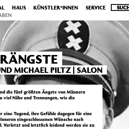
AL
HAUS
KÜNSTLER*INNEN
SERVICE
.0 veraltet! Verwende stattdessen get_permalink(). in
/homepa
ABEN
ERÄNGSTE
ND MICHAEL PILTZ | SALON
ind die fünf größten Ängste von Männern
zu viel Nähe und Trennungen, wie die
ür eine Tugend, ihre Gefühle dagegen für eine
im Inneren eingeschlossenen Wünsche nach
 Verletzt und letztlich leidend werden sie zu