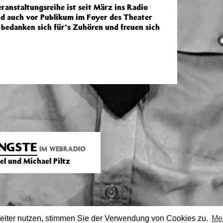
anstaltungsreihe ist seit März ins Radio
d auch vor Publikum im Foyer des Theater
 bedanken sich für`s Zuhören und freuen sich
NGSTE
IM WEBRADIO
el und Michael Piltz
eiter nutzen, stimmen Sie der Verwendung von Cookies zu.
Me