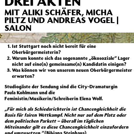
DREI AKTEN
MIT ALIKI SCHÄFER, MICHA
PILTZ UND ANDREAS VOGEL |
SALON
Ist Stuttgart noch nicht bereit für eine
Oberbürgermeisterin?
Warum konnte sich das sogenannte „ökosoziale“ Lager
nicht auf eine(n) gemeinsame(n) Kandidatin einigen?
Was können wir von unserem neuen Oberbürgermeister
erwarten?
Studiogäste der Sendung sind die City-Dramaturgin
Paula Kohlmann und die
Feministin/Musikerin/Schreiberin Elena Wolf.
„Für mich als Schiedsrichterin ist Chancengleichheit die
Basis für fairen Wettkampf. Nicht nur auf dem Platz oder
dem politischen Parkett – überall im täglichen
Miteinander gilt es diese Chancengleichheit einzufordern
und umzusetzen.“
(Bibiana Steinhaus)