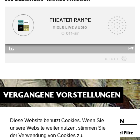
VERGANGENE VORSTELLUNGEN
MONTAGE: NACHBESPRECHUNG OB-
07.12.20
21:00
WAHLEN STUTTGART IN DREI AKTEN
Diese Website benutzt Cookies. Wenn Sie
IM WEBRADIO
unsere Website weiter nutzen, stimmen Sie
Salon mit Aliki Schäfer, Andreas Vogel und Michael Piltz
der Verwendung von Cookies zu.