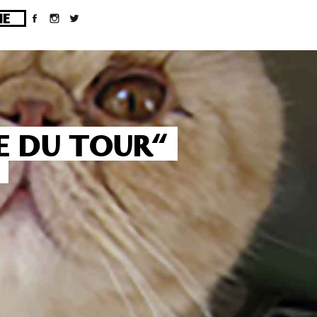
ges/10/d43051023/htdocs/wordpress/wp-
E DU TOUR“