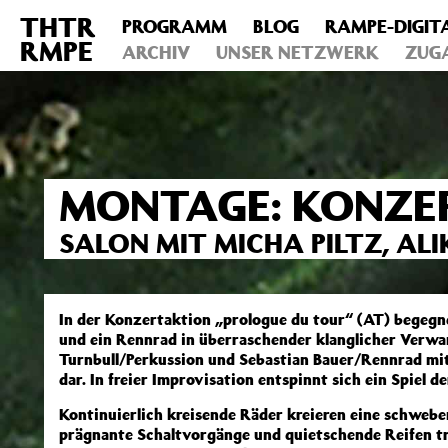
THTR
PROGRAMM
BLOG
RAMPE-DIGIT
Deprecated
: Die Funktion post_permalink ist seit Version 4.4
RMPE
includes/functions.php
ARCHIV
on line
UNSER NETZWERK
6031
ZUG
MONTAGE: KONZE
SALON MIT MICHA PILTZ, AL
In der Konzertaktion „prologue du tour“ (AT) begegn
und ein Rennrad in überraschender klanglicher Verwan
Turnbull/Perkussion und Sebastian Bauer/Rennrad mi
dar. In freier Improvisation entspinnt sich ein Spiel
Kontinuierlich kreisende Räder kreieren eine schweb
prägnante Schaltvorgänge und quietschende Reifen tr