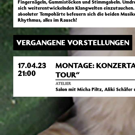
Fingernägeln, Gummistöcken und Stimmgabeln. Umdrehu
sich weiterentwickelnden Klangwelten einzutauchen. 
absoluter Tempohärte befeuern sich die beiden Musike
Rhythmus, alles im Rausch!
VERGANGENE VORSTELLUNGEN
17.04.23
MONTAGE: KONZERTA
21:00
TOUR“
ATELIER
Salon mit Micha Piltz, Aliki Schäfer