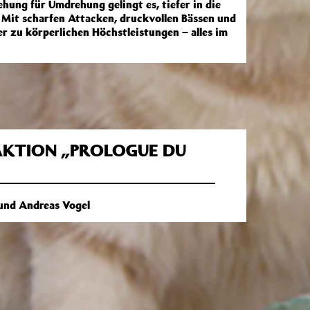
ng für Umdrehung gelingt es, tiefer in die
Mit scharfen Attacken, druckvollen Bässen und
r zu körperlichen Höchstleistungen – alles im
KTION „PROLOGUE DU
 und Andreas Vogel