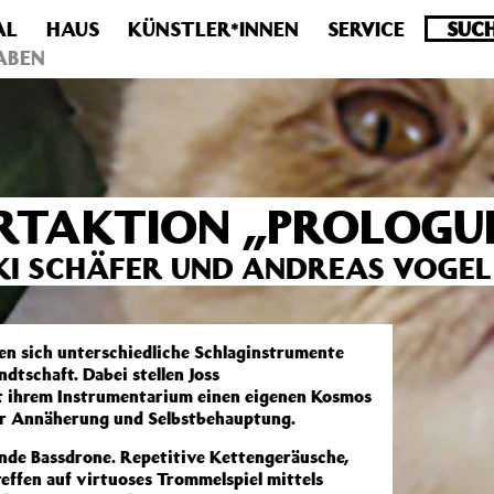
AL
HAUS
KÜNSTLER*INNEN
SERVICE
.0 veraltet! Verwende stattdessen get_permalink(). in
/homepa
ABEN
RTAKTION „PROLOGU
IKI SCHÄFER UND ANDREAS VOGEL
en sich unterschiedliche Schlaginstrumente
dtschaft. Dabei stellen Joss
t ihrem Instrumentarium einen eigenen Kosmos
 der Annäherung und Selbstbehauptung.
ende Bassdrone. Repetitive Kettengeräusche,
effen auf virtuoses Trommelspiel mittels