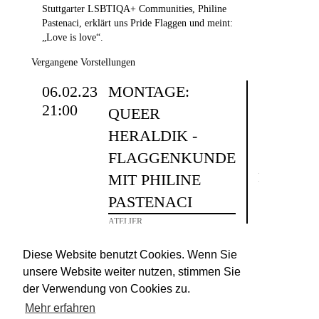
Stuttgarter LSBTIQA+ Communities, Philine
Pastenaci, erklärt uns Pride Flaggen und meint:
„Love is love“.
Vergangene Vorstellungen
06.02.23
MONTAGE:
21:00
QUEER
HERALDIK -
FLAGGENKUNDE
EN
KRANKHE
MIT PHILINE
PASTENACI
ATELIER
Salon mit Micha Piltz, Aliki
Schäfer und Andreas Vogel
Diese Website benutzt Cookies. Wenn Sie
unsere Website weiter nutzen, stimmen Sie
der Verwendung von Cookies zu.
Mehr erfahren