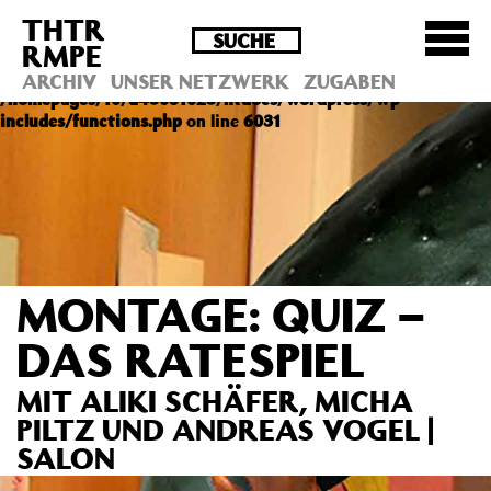
THTR
Deprecated
: Die Funktion post_permalink ist seit
RMPE
Version 4.4.0 veraltet! Verwende stattdessen
get_permalink(). in
ARCHIV
UNSER NETZWERK
ZUGABEN
/homepages/10/d43051023/htdocs/wordpress/wp-
includes/functions.php
on line
6031
MONTAGE: QUIZ –
DAS RATESPIEL
MIT ALIKI SCHÄFER, MICHA
PILTZ UND ANDREAS VOGEL |
SALON