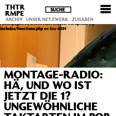
THTR
Deprecated
: Die Funktion post_permalink ist seit
RMPE
Version 4.4.0 veraltet! Verwende stattdessen
get_permalink(). in
ARCHIV
UNSER NETZWERK
ZUGABEN
/homepages/10/d43051023/htdocs/wordpress/wp-
includes/functions.php
on line
6031
MONTAGE-RADIO:
HÄ, UND WO IST
JETZT DIE 1?
UNGEWÖHNLICHE