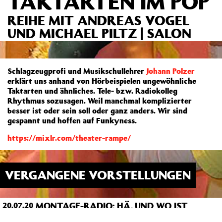
TAKTARTEN IM POP
REIHE MIT ANDREAS VOGEL
UND MICHAEL PILTZ | SALON
Schlagzeugprofi und Musikschullehrer
Johann Polzer
erklärt uns anhand von Hörbeispielen ungewöhnliche
Taktarten und ähnliches. Tele- bzw. Radiokolleg
Rhythmus sozusagen. Weil manchmal komplizierter
besser ist oder sein soll oder ganz anders. Wir sind
gespannt und hoffen auf Funkyness.
https://mixlr.com/theater-rampe/
VERGANGENE VORSTELLUNGEN
MONTAGE-RADIO: HÄ, UND WO IST
20.07.20
21:00
JETZT DIE 1? UNGEWÖHNLICHE