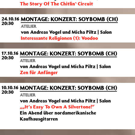
The Story Of The Chitlin` Circuit
MONTAGE: KONZERT: SOYBOMB (CH)
24.10.16
20:30
ATELIER
von Andreas Vogel und Micha Piltz | Salon
Interessante Religionen (1): Voodoo
MONTAGE: KONZERT: SOYBOMB (CH)
17.10.16
20:30
ATELIER
von Andreas Vogel und Micha Piltz | Salon
Zen für Anfänger
MONTAGE: KONZERT: SOYBOMB (CH)
10.10.16
20:30
ATELIER
von Andreas Vogel und Micha Piltz | Salon
„„It´s Easy To Own A Silvertone!“
Ein Abend über nordamerikanische
Kaufhausgitarren