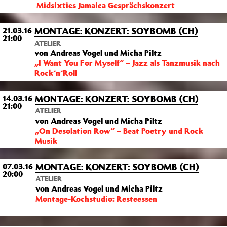
Midsixties Jamaica Gesprächskonzert
MONTAGE: KONZERT: SOYBOMB (CH)
21.03.16
21:00
ATELIER
von Andreas Vogel und Micha Piltz
„I Want You For Myself“ – Jazz als Tanzmusik nach
Rock´n´Roll
MONTAGE: KONZERT: SOYBOMB (CH)
14.03.16
21:00
ATELIER
von Andreas Vogel und Micha Piltz
„On Desolation Row“ – Beat Poetry und Rock
Musik
MONTAGE: KONZERT: SOYBOMB (CH)
07.03.16
20:00
ATELIER
von Andreas Vogel und Micha Piltz
Montage-Kochstudio: Resteessen