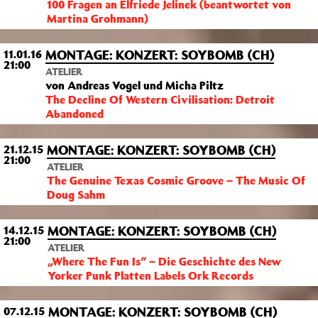
100 Fragen an Elfriede Jelinek (beantwortet von
Martina Grohmann)
MONTAGE: KONZERT: SOYBOMB (CH)
11.01.16
21:00
ATELIER
von Andreas Vogel und Micha Piltz
The Decline Of Western Civilisation: Detroit
Abandoned
MONTAGE: KONZERT: SOYBOMB (CH)
21.12.15
21:00
ATELIER
The Genuine Texas Cosmic Groove – The Music Of
Doug Sahm
MONTAGE: KONZERT: SOYBOMB (CH)
14.12.15
21:00
ATELIER
„Where The Fun Is“ – Die Geschichte des New
Yorker Punk Platten Labels Ork Records
MONTAGE: KONZERT: SOYBOMB (CH)
07.12.15