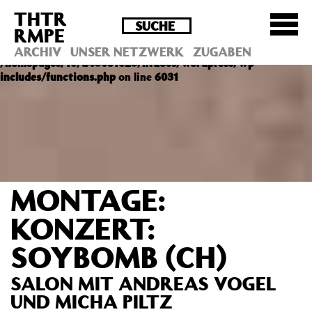
THTR
Deprecated
: Die Funktion post_permalink ist seit
RMPE
Version 4.4.0 veraltet! Verwende stattdessen
get_permalink(). in
ARCHIV
UNSER NETZWERK
ZUGABEN
/homepages/10/d43051023/htdocs/wordpress/wp-
includes/functions.php
on line
6031
MONTAGE:
KONZERT:
SOYBOMB (CH)
SALON MIT ANDREAS VOGEL
UND MICHA PILTZ