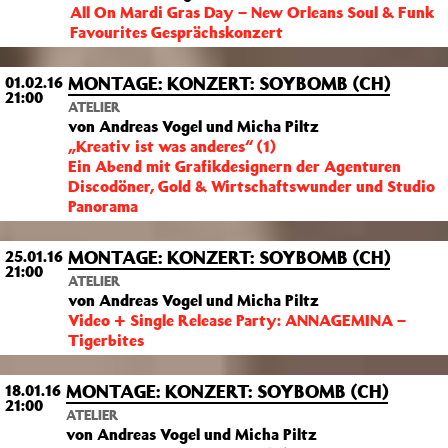
All On Mardi Gras Day – New Orleans Soul & Funk
Favourites Gesprächskonzert
MONTAGE: KONZERT: SOYBOMB (CH)
01.02.16
21:00
ATELIER
von Andreas Vogel und Micha Piltz
„Kreativ ist was anderes“ (1)
Ein Abend mit Grafikdesignern der Agenturen
Discodöner, Gold & Wirtschaftswunder und Studio
Panorama
MONTAGE: KONZERT: SOYBOMB (CH)
25.01.16
21:00
ATELIER
von Andreas Vogel und Micha Piltz
Video + Single Release Party: ANNAGEMINA –
Tigerbites
MONTAGE: KONZERT: SOYBOMB (CH)
18.01.16
21:00
ATELIER
von Andreas Vogel und Micha Piltz