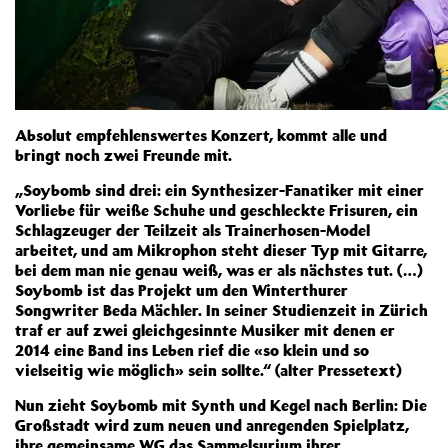
Absolut empfehlenswertes Konzert, kommt alle und
bringt noch zwei Freunde mit.
„Soybomb sind drei: ein Synthesizer-Fanatiker mit einer
Vorliebe für weiße Schuhe und geschleckte Frisuren, ein
Schlagzeuger der Teilzeit als Trainerhosen-Model
arbeitet, und am Mikrophon steht dieser Typ mit Gitarre,
bei dem man nie genau weiß, was er als nächstes tut. (…)
Soybomb ist das Projekt um den Winterthurer
Songwriter Beda Mächler. In seiner Studienzeit in Zürich
traf er auf zwei gleichgesinnte Musiker mit denen er
2014 eine Band ins Leben rief die «so klein und so
vielseitig wie möglich» sein sollte.“ (alter Pressetext)
Nun zieht Soybomb mit Synth und Kegel nach Berlin: Die
Großstadt wird zum neuen und anregenden Spielplatz,
ihre gemeinsame WG das Sammelsurium ihrer