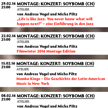
MONTAGE: KONZERT: SOYBOMB (CH)
29.02.16
21:00
ATELIER
von Andreas Vogel und Micha Piltz
„Life is like Jazz. You never know what will
happen next!“ – eine Einführung in den Jazz
MONTAGE: KONZERT: SOYBOMB (CH)
22.02.16
21:00
ATELIER
von Andreas Vogel und Micha Piltz
Filmwinter 2016 Montage Edition
MONTAGE: KONZERT: SOYBOMB (CH)
15.02.16
21:00
ATELIER
von Andreas Vogel und Micha Piltz
Mambo Kings – Die Geschichte der Latin-American
Music in New York
MONTAGE: KONZERT: SOYBOMB (CH)
08.02.16
21:00
ATELIER
von Andreas Vogel und Micha Piltz