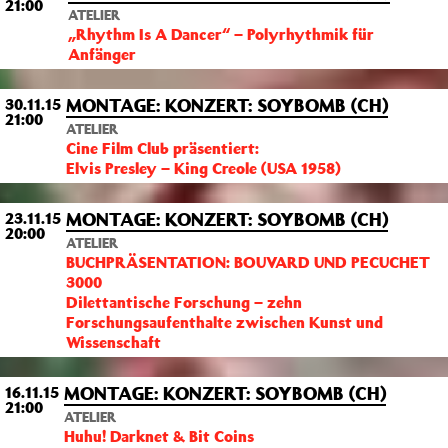
21:00
ATELIER
„Rhythm Is A Dancer“ – Polyrhythmik für
Anfänger
MONTAGE: KONZERT: SOYBOMB (CH)
30.11.15
21:00
ATELIER
Cine Film Club präsentiert:
Elvis Presley – King Creole (USA 1958)
MONTAGE: KONZERT: SOYBOMB (CH)
23.11.15
20:00
ATELIER
BUCHPRÄSENTATION: BOUVARD UND PECUCHET
3000
Dilettantische Forschung – zehn
Forschungsaufenthalte zwischen Kunst und
Wissenschaft
MONTAGE: KONZERT: SOYBOMB (CH)
16.11.15
21:00
ATELIER
Huhu! Darknet & Bit Coins