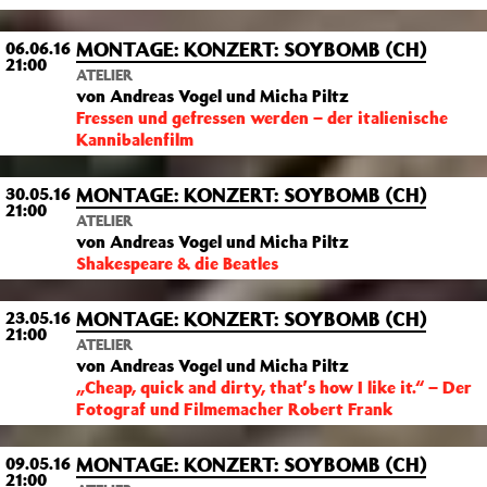
MONTAGE: KONZERT: SOYBOMB (CH)
06.06.16
21:00
ATELIER
von Andreas Vogel und Micha Piltz
Fressen und gefressen werden – der italienische
Kannibalenfilm
MONTAGE: KONZERT: SOYBOMB (CH)
30.05.16
21:00
ATELIER
von Andreas Vogel und Micha Piltz
Shakespeare & die Beatles
MONTAGE: KONZERT: SOYBOMB (CH)
23.05.16
21:00
ATELIER
von Andreas Vogel und Micha Piltz
„Cheap, quick and dirty, that’s how I like it.“ –
Der
Fotograf und Filmemacher Robert Frank
MONTAGE: KONZERT: SOYBOMB (CH)
09.05.16
21:00