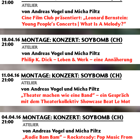
21:00
ATELIER
von Andreas Vogel und Micha Piltz
Cine Film Club präsentiert: „‪Leonard Bernstein:
Young People’s Concerts | What Is A Melody?“
MONTAGE: KONZERT: SOYBOMB (CH)
18.04.16
21:00
ATELIER
von Andreas Vogel und Micha Piltz
Philip K. Dick – Leben & Werk – eine Annäherung
MONTAGE: KONZERT: SOYBOMB (CH)
11.04.16
21:00
ATELIER
von Andreas Vogel und Micha Piltz
„Theater machen wie eine Band“ – ein Gespräch
mit dem Theaterkollektiv Showcase Beat Le Mot
MONTAGE: KONZERT: SOYBOMB (CH)
04.04.16
21:00
ATELIER
von Andreas Vogel und Micha Piltz
„Rudie Bam Bam“ – Rocksteady: Pop Music From