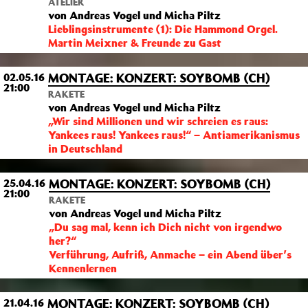
ATELIER
von Andreas Vogel und Micha Piltz
Lieblingsinstrumente (1): Die Hammond Orgel.
Martin Meixner & Freunde zu Gast
MONTAGE: KONZERT: SOYBOMB (CH)
02.05.16
21:00
RAKETE
von Andreas Vogel und Micha Piltz
„Wir sind Millionen und wir schreien es raus:
Yankees raus! Yankees raus!“ – Antiamerikanismus
in Deutschland
MONTAGE: KONZERT: SOYBOMB (CH)
25.04.16
21:00
RAKETE
von Andreas Vogel und Micha Piltz
„Du sag mal, kenn ich Dich nicht von irgendwo
her?“
Verführung, Aufriß, Anmache – ein Abend über’s
Kennenlernen
MONTAGE: KONZERT: SOYBOMB (CH)
21.04.16