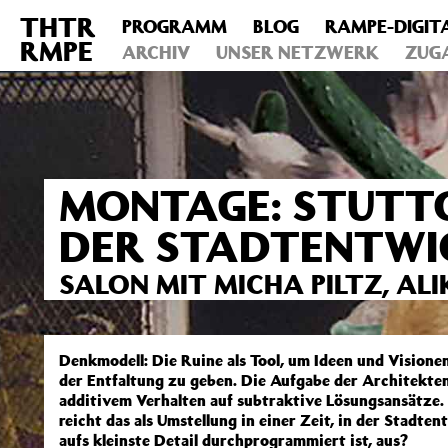
THTR
PROGRAMM
BLOG
RAMPE-DIGIT
Deprecated
: Die Funktion post_permalink ist seit Version 4.4
RMPE
includes/functions.php
ARCHIV
on line
UNSER NETZWERK
6031
ZUG
MONTAGE: STUTTG
DER STADTENTWI
SALON MIT MICHA PILTZ, AL
Denkmodell: Die Ruine als Tool, um Ideen und Vision
der Entfaltung zu geben. Die Aufgabe der Architekte
additivem Verhalten auf subtraktive Lösungsansätze.
reicht das als Umstellung in einer Zeit, in der Stadte
aufs kleinste Detail durchprogrammiert ist, aus?