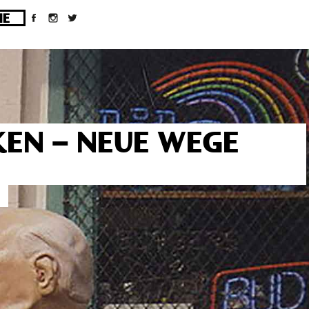
ges/10/d43051023/htdocs/wordpress/wp-
EN – NEUE WEGE