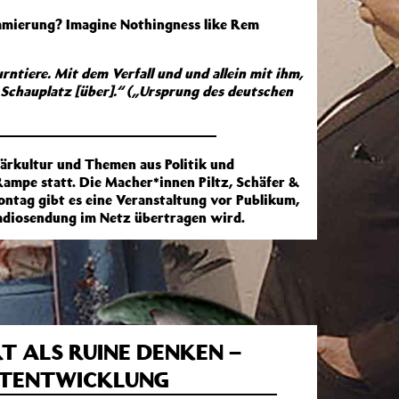
mmierung? Imagine Nothingness like Rem
rntiere. Mit dem Verfall und und allein mit ihm,
Schauplatz [über].“ („Ursprung des deutschen
lärkultur und Themen aus Politik und
 Rampe statt. Die Macher*innen Piltz, Schäfer &
ntag gibt es eine Veranstaltung vor Publikum,
Radiosendung im Netz übertragen wird.
 ALS RUINE DENKEN –
DTENTWICKLUNG