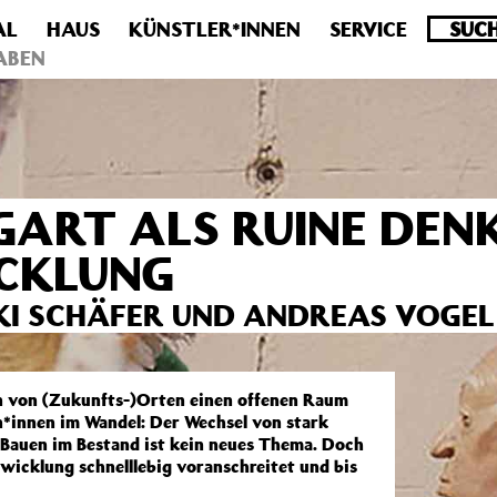
AL
HAUS
KÜNSTLER*INNEN
SERVICE
.0 veraltet! Verwende stattdessen get_permalink(). in
/homepa
ABEN
ART ALS RUINE DENK
CKLUNG
IKI SCHÄFER UND ANDREAS VOGEL
en von (Zukunfts-)Orten einen offenen Raum
n*innen im Wandel: Der Wechsel von stark
 Bauen im Bestand ist kein neues Thema. Doch
ntwicklung schnelllebig voranschreitet und bis