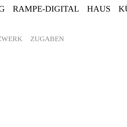
G
RAMPE-DIGITAL
HAUS
K
ende stattdessen get_permalink(). in
/homepages/10/d43051023/htdocs/wordpr
ZWERK
ZUGABEN