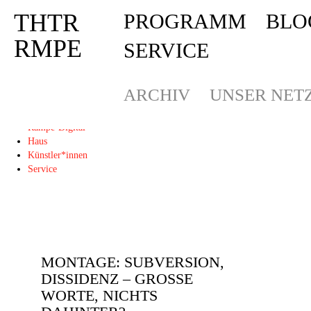
THTR
PROGRAMM
BLO
Deprecated
: Die Funktion post_permalink ist seit Version 4.4.0 veraltet! Verw
THTR
RMPE
SERVICE
RMPE
ARCHIV
UNSER NET
Programm
Blog
Rampe-Digital
Haus
Künstler*innen
Service
MONTAGE: SUBVERSION,
DISSIDENZ – GROSSE W
ORTE, NICHTS D