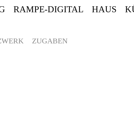
G
RAMPE-DIGITAL
HAUS
K
ende stattdessen get_permalink(). in
/homepages/10/d43051023/htdocs/wordpr
ZWERK
ZUGABEN