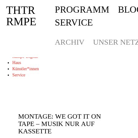
THTR
PROGRAMM
BLO
Deprecated
: Die Funktion post_permalink ist seit Version 4.4.0 veraltet! Verw
THTR
RMPE
SERVICE
RMPE
ARCHIV
UNSER NET
Programm
Blog
Rampe-Digital
Haus
Künstler*innen
Service
MONTAGE: WE GOT IT ON
TAPE – MUSIK NUR AUF
KASSETTE