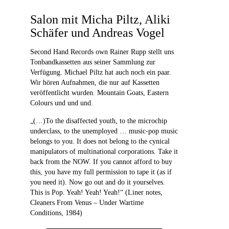
Salon mit Micha Piltz, Aliki
Schäfer und Andreas Vogel
Second Hand Records own Rainer Rupp stellt uns
Tonbandkassetten aus seiner Sammlung zur
Verfügung. Michael Piltz hat auch noch ein paar.
Wir hören Aufnahmen, die nur auf Kassetten
veröffentlicht wurden. Mountain Goats, Eastern
Colours und und und.
„(…)To the disaffected youth, to the microchip
underclass, to the unemployed … music-pop music
belongs to you. It does not belong to the cynical
manipulators of multinational corporations. Take it
back from the NOW. If you cannot afford to buy
this, you have my full permission to tape it (as if
you need it). Now go out and do it yourselves.
This is Pop. Yeah! Yeah! Yeah!“ (Liner notes,
Cleaners From Venus – Under Wartime
Conditions, 1984)