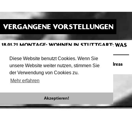
VERGANGENE VORSTELLUNGEN
MONTAGE: WOHNEN IN STUTTGART: WAS
18.01.21
21:00
WIRD AUS DEM SCHOETTLE-AREAL?
IM WEBRADIO
Diese Website benutzt Cookies. Wenn Sie
Salon mit Micha Piltz, Aliki Schäfer und Andreas
unsere Website weiter nutzen, stimmen Sie
Vogel
der Verwendung von Cookies zu.
Mehr erfahren
Akzeptieren!