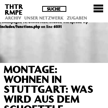
THTR
Deprecated
: Die Funktion post_permalink ist seit
RMPE
Version 4.4.0 veraltet! Verwende stattdessen
get_permalink(). in
ARCHIV
UNSER NETZWERK
ZUGABEN
/homepages/10/d43051023/htdocs/wordpress/wp-
includes/functions.php
on line
6031
MONTAGE:
WOHNEN IN
STUTTGART: WAS
WIRD AUS DEM