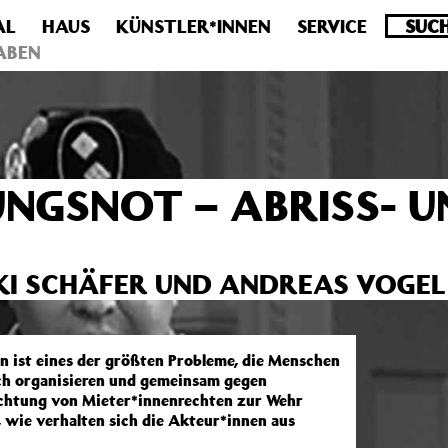
AL
HAUS
KÜNSTLER*INNEN
SERVICE
.0 veraltet! Verwende stattdessen get_permalink(). in
/homepa
ABEN
GSNOT – ABRISS- U
IKI SCHÄFER UND ANDREAS VOGEL
 ist eines der größten Probleme, die Menschen
ich organisieren und gemeinsam gegen
chtung von Mieter*innenrechten zur Wehr
, wie verhalten sich die Akteur*innen aus