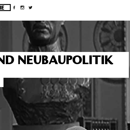
ges/10/d43051023/htdocs/wordpress/wp-
ND NEUBAUPOLITIK