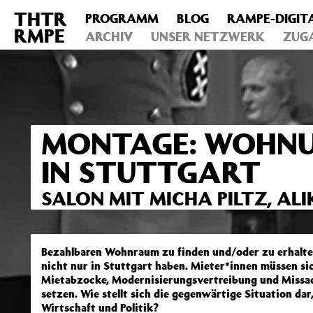
THTR
PROGRAMM
BLOG
RAMPE-DIGIT
Deprecated
: Die Funktion post_permalink ist seit Version 4.4
RMPE
includes/functions.php
ARCHIV
on line
UNSER NETZWERK
6031
ZUG
MONTAGE: WOHNUN
IN STUTTGART
SALON MIT MICHA PILTZ, AL
Bezahlbaren Wohnraum zu finden und/oder zu erhalten
nicht nur in Stuttgart haben. Mieter*innen müssen s
Mietabzocke, Modernisierungsvertreibung und Missa
setzen. Wie stellt sich die gegenwärtige Situation dar
Wirtschaft und Politik?