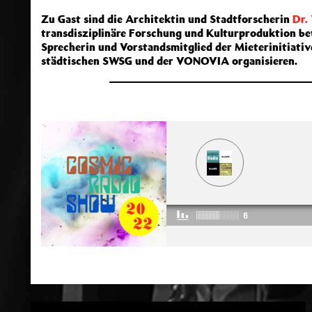
Zu Gast sind die Architektin und Stadtforscherin
Dr.
transdisziplinäre Forschung und Kulturproduktion bet
Sprecherin und Vorstandsmitglied der Mieterinitiativ
städtischen SWSG und der VONOVIA organisieren.