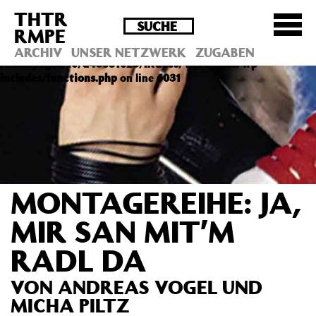
THTR
Deprecated
: Die Funktion post_permalink ist seit
RMPE
Version 4.4.0 veraltet! Verwende stattdessen
get_permalink(). in
ARCHIV
UNSER NETZWERK
ZUGABEN
/homepages/10/d43051023/htdocs/wordpress/wp-
includes/functions.php
on line
6031
MONTAGEREIHE: JA,
MIR SAN MIT’M
RADL DA
VON ANDREAS VOGEL UND
MICHA PILTZ