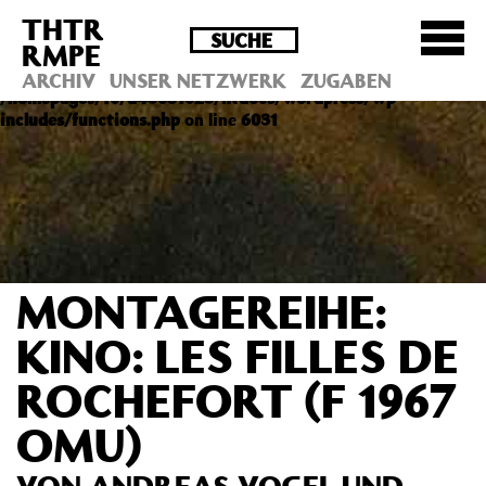
THTR
Deprecated
: Die Funktion post_permalink ist seit
RMPE
Version 4.4.0 veraltet! Verwende stattdessen
get_permalink(). in
ARCHIV
UNSER NETZWERK
ZUGABEN
/homepages/10/d43051023/htdocs/wordpress/wp-
includes/functions.php
on line
6031
MONTAGEREIHE:
KINO: LES FILLES DE
ROCHEFORT (F 1967
OMU)
VON ANDREAS VOGEL UND