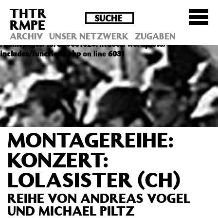
THTR
Deprecated
: Die Funktion post_permalink ist seit
RMPE
Version 4.4.0 veraltet! Verwende stattdessen
get_permalink(). in
ARCHIV
UNSER NETZWERK
ZUGABEN
/homepages/10/d43051023/htdocs/wordpress/wp-
includes/functions.php
on line
6031
MONTAGEREIHE:
KONZERT:
LOLASISTER (CH)
REIHE VON ANDREAS VOGEL
UND MICHAEL PILTZ