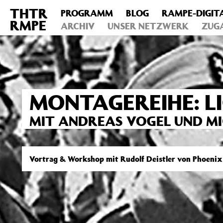
THTR
PROGRAMM
BLOG
RAMPE-DIGIT
Deprecated
: Die Funktion post_permalink ist seit Version 4.4
RMPE
includes/functions.php
ARCHIV
on line
UNSER NETZWERK
6031
ZUG
MONTAGEREIHE: L
MIT ANDREAS VOGEL UND MI
Vortrag & Workshop mit Rudolf Deistler von Phoenix