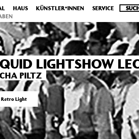
AL
HAUS
KÜNSTLER*INNEN
SERVICE
.0 veraltet! Verwende stattdessen get_permalink(). in
/homepa
ABEN
IQUID LIGHTSHOW LE
CHA PILTZ
 Retro Light