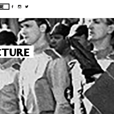
ges/10/d43051023/htdocs/wordpress/wp-
CTURE