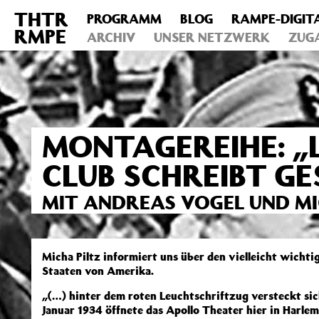
THTR
PROGRAMM
BLOG
RAMPE-DIGIT
Deprecated
: Die Funktion post_permalink ist seit Version 4.4
RMPE
includes/functions.php
ARCHIV
on line
UNSER NETZWERK
6031
ZUG
MONTAGEREIHE: „
CLUB SCHREIBT GE
MIT ANDREAS VOGEL UND MI
Micha Piltz informiert uns über den vielleicht wicht
Staaten von Amerika.
„(…) hinter dem roten Leuchtschriftzug versteckt si
Januar 1934 öffnete das Apollo Theater hier in Harlem