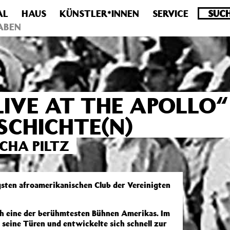
AL
HAUS
KÜNSTLER*INNEN
SERVICE
.0 veraltet! Verwende stattdessen get_permalink(). in
/homepa
ABEN
LIVE AT THE APOLLO“
SCHICHTE(N)
CHA PILTZ
igsten afroamerikanischen Club der Vereinigten
ch eine der berühmtesten Bühnen Amerikas. Im
 seine Türen und entwickelte sich schnell zur