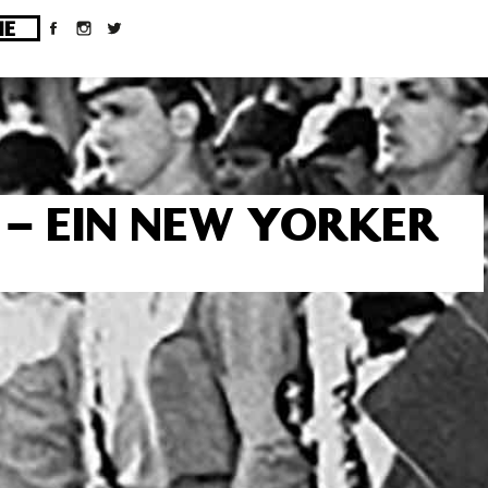
ges/10/d43051023/htdocs/wordpress/wp-
 – EIN NEW YORKER