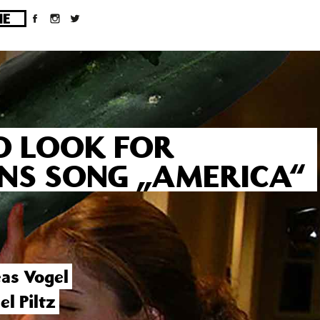
ges/10/d43051023/htdocs/wordpress/wp-
O LOOK FOR
ONS SONG „AMERICA“
as Vogel
l Piltz