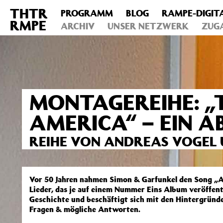
THTR
PROGRAMM
BLOG
RAMPE-DIGIT
Deprecated
: Die Funktion post_permalink ist seit Version 4.4
RMPE
includes/functions.php
ARCHIV
on line
UNSER NETZWERK
6031
ZUG
MONTAGEREIHE: „
AMERICA“ – EIN A
REIHE VON ANDREAS VOGEL 
Vor 50 Jahren nahmen Simon & Garfunkel den Song „A
Lieder, das je auf einem Nummer Eins Album veröffen
Geschichte und beschäftigt sich mit den Hintergründe
Fragen & mögliche Antworten.