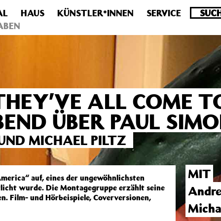
AL
HAUS
KÜNSTLER*INNEN
SERVICE
.0 veraltet! Verwende stattdessen get_permalink(). in
/homepa
ABEN
THEY’VE ALL COME T
BEND ÜBER PAUL SIM
UND MICHAEL PILTZ
MIT
merica“ auf, eines der ungewöhnlichsten
tlicht wurde. Die Montagegruppe erzählt seine
Andre
n. Film- und Hörbeispiele, Coverversionen,
Michae