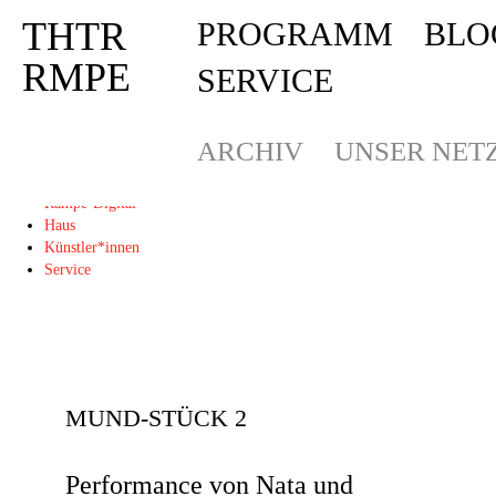
THTR
PROGRAMM
BLO
Deprecated
: Die Funktion post_permalink ist seit Version 4.4.0 veraltet! Verw
THTR
RMPE
SERVICE
RMPE
ARCHIV
UNSER NET
Programm
Blog
Rampe-Digital
Haus
Künstler*innen
Service
MUND-STÜCK 2
Performance von Nata und