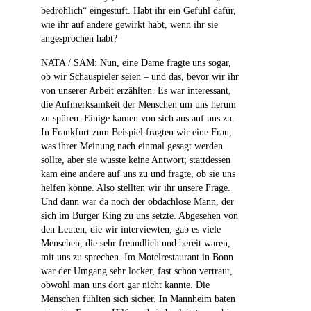
bedrohlich“ eingestuft. Habt ihr ein Gefühl dafür,
wie ihr auf andere gewirkt habt, wenn ihr sie
angesprochen habt?
NATA / SAM: Nun, eine Dame fragte uns sogar,
ob wir Schauspieler seien – und das, bevor wir ihr
von unserer Arbeit erzählten. Es war interessant,
die Aufmerksamkeit der Menschen um uns herum
zu spüren. Einige kamen von sich aus auf uns zu.
In Frankfurt zum Beispiel fragten wir eine Frau,
was ihrer Meinung nach einmal gesagt werden
sollte, aber sie wusste keine Antwort; stattdessen
kam eine andere auf uns zu und fragte, ob sie uns
helfen könne. Also stellten wir ihr unsere Frage.
Und dann war da noch der obdachlose Mann, der
sich im Burger King zu uns setzte. Abgesehen von
den Leuten, die wir interviewten, gab es viele
Menschen, die sehr freundlich und bereit waren,
mit uns zu sprechen. Im Motelrestaurant in Bonn
war der Umgang sehr locker, fast schon vertraut,
obwohl man uns dort gar nicht kannte. Die
Menschen fühlten sich sicher. In Mannheim baten