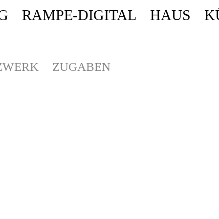
G
RAMPE-DIGITAL
HAUS
K
ende stattdessen get_permalink(). in
/homepages/10/d43051023/htdocs/wordpr
ZWERK
ZUGABEN