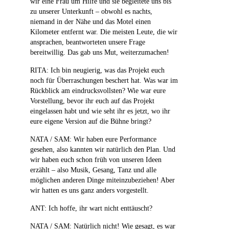
wir eine Frau um Hilfe und sie begleitete uns bis
zu unserer Unterkunft – obwohl es nachts,
niemand in der Nähe und das Motel einen
Kilometer entfernt war. Die meisten Leute, die wir
ansprachen, beantworteten unsere Frage
bereitwillig. Das gab uns Mut, weiterzumachen!
RITA: Ich bin neugierig, was das Projekt euch
noch für Überraschungen beschert hat. Was war im
Rückblick am eindrucksvollsten? Wie war eure
Vorstellung, bevor ihr euch auf das Projekt
eingelassen habt und wie seht ihr es jetzt, wo ihr
eure eigene Version auf die Bühne bringt?
NATA / SAM: Wir haben eure Performance
gesehen, also kannten wir natürlich den Plan. Und
wir haben euch schon früh von unseren Ideen
erzählt – also Musik, Gesang, Tanz und alle
möglichen anderen Dinge miteinzubeziehen! Aber
wir hatten es uns ganz anders vorgestellt.
ANT: Ich hoffe, ihr wart nicht enttäuscht?
NATA / SAM: Natürlich nicht! Wie gesagt, es war