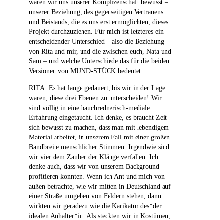
waren wir uns unserer Komplizenschaft bewusst –
unserer Beziehung, des gegenseitigen Vertrauens
und Beistands, die es uns erst ermöglichten, dieses
Projekt durchzuziehen. Für mich ist letzteres ein
entscheidender Unterschied – also die Beziehung
von Rita und mir, und die zwischen euch, Nata und
Sam – und welche Unterschiede das für die beiden
Versionen von MUND-STÜCK bedeutet.
RITA: Es hat lange gedauert, bis wir in der Lage
waren, diese drei Ebenen zu unterscheiden! Wir
sind völlig in eine bauchrednerisch-mediale
Erfahrung eingetaucht. Ich denke, es braucht Zeit
sich bewusst zu machen, dass man mit lebendigem
Material arbeitet, in unserem Fall mit einer großen
Bandbreite menschlicher Stimmen. Irgendwie sind
wir vier dem Zauber der Klänge verfallen. Ich
denke auch, dass wir von unserem Background
profitieren konnten. Wenn ich Ant und mich von
außen betrachte, wie wir mitten in Deutschland auf
einer Straße umgeben von Feldern stehen, dann
wirkten wir geradezu wie die Karikatur des*der
idealen Anhalter*in. Als steckten wir in Kostümen,