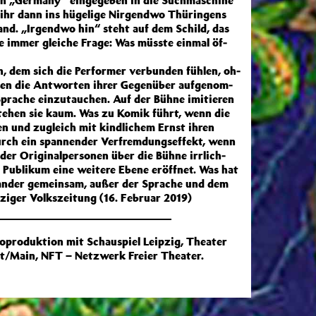
 „Ger­ma­ny“ ein­ge­ge­ben in die Such­ma­schi­ne
m ihr dann ins hü­ge­li­ge Nir­gend­wo Thü­rin­gens
land. „Ir­gend­wo hin“ steht auf dem Schild, das
e im­mer glei­che Fra­ge: Was müss­te ein­mal öf­
, dem sich die Per­for­mer ver­bun­den füh­len, oh­
n die Ant­wor­ten ih­rer Ge­gen­über auf­ge­nom­
pra­che ein­zu­tau­chen. Auf der Büh­ne imi­tie­ren
­ste­hen sie kaum. Was zu Ko­mik führt, wenn die
 und zu­gleich mit kind­li­chem Ernst ih­ren
durch ein span­nen­der Verfrem­dungs­ef­fekt, wenn
der Ori­gi­nal­per­sonen über die Büh­ne irr­lich­
u­bli­kum ei­ne wei­te­re Ebe­ne er­öff­net. Was hat
n­an­der ge­mein­sam, au­ßer der Spra­che und dem
pziger Volkszeitung (16. Februar 2019)
oproduktion mit Schauspiel Leipzig, Theater
t/Main, NFT – Netzwerk Freier Theater.