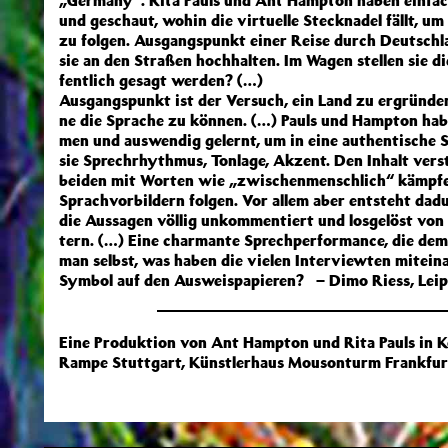
„Ger­ma­ny“. Ri­ta Pauls und Ant Hamp­ton ha­ben ein­fach
und ge­schaut, wo­hin die vir­tu­el­le Steck­na­del fällt, u
zu fol­gen. Aus­gangs­punkt ei­ner Rei­se durch Deutsch­
sie an den Stra­ßen hoch­hal­ten. Im Wa­gen stel­len sie di
fent­lich ge­sagt wer­den? (…)
Aus­gangs­punkt ist der Ver­such, ein Land zu er­grün­den
ne die Spra­che zu kön­nen. (…) Pauls und Hamp­ton ha­be
men und aus­wen­dig ge­lernt, um in ei­ne au­then­ti­sche S
sie Sprech­rhyth­mus, Ton­la­ge, Ak­zent. Den In­halt ver
bei­den mit Wor­ten wie „zwi­schen­mensch­lich“ kämp­fen
Sprach­vor­bil­dern fol­gen. Vor al­lem aber ent­steht da­
die Aus­sa­gen völ­lig un­kom­men­tiert und los­ge­löst von 
tern. (…) Ei­ne char­man­te Sprechper­for­mance, die dem P
man selbst, was ha­ben die vie­len In­ter­view­ten mit­ei
Sym­bol auf den Aus­weis­pa­pie­ren?
–
Dimo Riess, Lei
Eine Produktion von Ant Hampton und Rita Pauls in K
Rampe Stuttgart, Künstlerhaus Mousonturm Frankfur