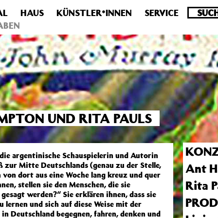
AL
HAUS
KÜNSTLER*INNEN
SERVICE
.0 veraltet! Verwende stattdessen get_permalink(). in
/homepa
ABEN
PTON UND RITA PAULS
KONZ
ie argentinische Schauspielerin und Autorin
ß zur Mitte Deutschlands (genau zu der Stelle,
Ant 
n von dort aus eine Woche lang kreuz und quer
Rita P
en, stellen sie den Menschen, die sie
 gesagt werden?“ Sie erklären ihnen, dass sie
PROD
lernen und sich auf diese Weise mit der
 in Deutschland begegnen, fahren, denken und