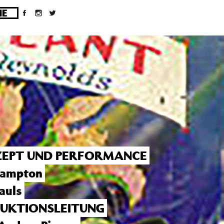
ges/10/d43051023/htdocs/wordpress/wp-
EPT UND PERFORMANCE
Hampton
auls
UKTIONSLEITUNG