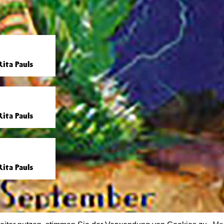
ita Pauls
ita Pauls
ita Pauls