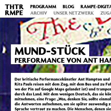
THTR
PROGRAMM
BLOG
RAMPE-DIGIT
Deprecated
: Die Funktion post_permalink ist seit Version 4.4
RMPE
includes/functions.php
ARCHIV
on line
UNSER NETZWERK
6031
ZUG
MUND-STÜCK
PERFORMANCE VON ANT HAM
Der britische Performancekünstler Ant Hampton und d
Rita Pauls reisen mit dem Zug, mit dem Bus und zu Fu
wo der Pin auf Google Maps gelandet ist) und trampe
durch das Land. Mit dem wenigen Deutsch, das sie könn
mitnehmen, eine Frage: „Was, denken Sie, sollte einmal
die Antworten aufnehmen, um sie später auswendig zu 
Sprache vertraut zu machen. Die Menschen, denen sie