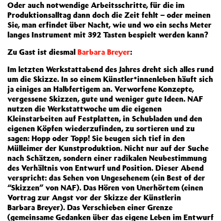
Oder auch notwendige Arbeitsschritte, für die im
Produktionsalltag dann doch die Zeit fehlt – oder meinen
Sie, man erfindet über Nacht, wie und wo ein sechs Meter
langes Instrument mit 392 Tasten bespielt werden kann?
Zu Gast ist diesmal
Barbara Breyer
:
Im letzten Werkstattabend des Jahres dreht sich alles rund
um die Skizze. In so einem Künstler*innenleben häuft sich
ja einiges an Halbfertigem an. Verworfene Konzepte,
vergessene Skizzen, gute und weniger gute Ideen. NAF
nutzen die Werkstattwoche um die eigenen
Kleinstarbeiten auf Festplatten, in Schubladen und den
eigenen Köpfen wiederzufinden, zu sortieren und zu
sagen: Hopp oder Topp! Sie beugen sich tief in den
Mülleimer der Kunstproduktion. Nicht nur auf der Suche
nach Schätzen, sondern einer radikalen Neubestimmung
des Verhältnis von Entwurf und Position. Dieser Abend
verspricht: das Sehen von Ungesehenem (ein Best of der
“Skizzen” von NAF). Das Hören von Unerhörtem (einen
Vortrag zur Angst vor der Skizze der Künstlerin
Barbara Breyer). Das Verschieben einer Grenze
(gemeinsame Gedanken über das eigene Leben im Entwurf