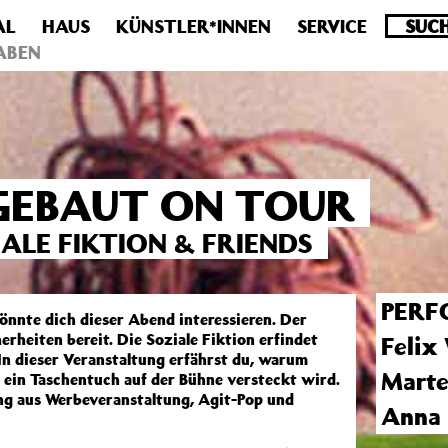
AL
HAUS
KÜNSTLER*INNEN
SERVICE
.0 veraltet! Verwende stattdessen get_permalink(). in
/homepa
ABEN
GEBAUT ON TOUR
ALE FIKTION & FRIENDS
PERF
önnte dich dieser Abend interessieren. Der
erheiten bereit. Die Soziale Fiktion erfindet
Felix
 In dieser Veranstaltung erfährst du, warum
Marte
e ein Taschentuch auf der Bühne versteckt wird.
aus Werbeveranstaltung, Agit-Pop und
Anna 