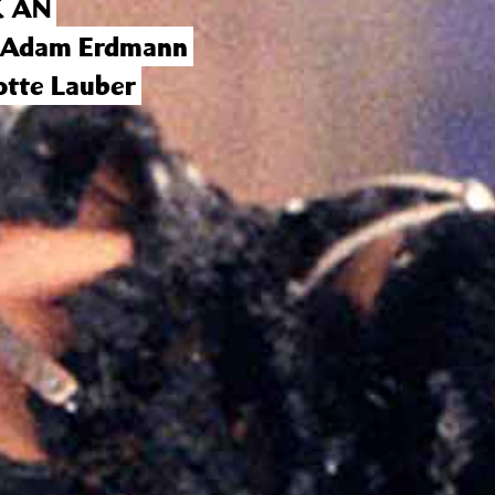
 AN
 Adam Erdmann
otte Lauber