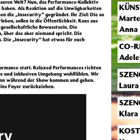
esseren Welt? Nun, das Performance-Kollektiv
KÜNS
e haben. Als Reaktion auf die Unwägbarkeiten
en die „Insecurity“ gegründet. Ihr Ziel: Die so
Marte
leben, sollen in die Öffentlichkeit. Raus aus
s gesellschaftliche Bewusstsein.
Die
Anna 
n, über das aber niemand spricht. Die
. Die „Insecurity“ hat etwas für euch
CO-R
Adele
formance statt. Relaxed Performances richten
SZEN
häre und inklusiven Umgebung wohlfühlen. Wir
kann während der Show kommen und gehen.
Laura
h ins Foyer zurückziehen.
SZEN
Klara
KOS