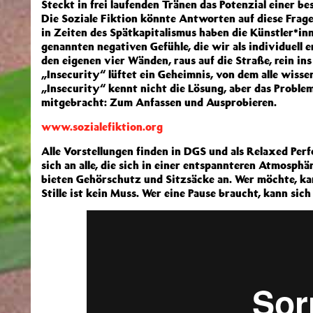
Steckt in frei laufenden Tränen das Potenzial einer b
Die Soziale Fiktion könnte Antworten auf diese Frag
in Zeiten des Spätkapitalismus haben die Künstler*inn
genannten negativen Gefühle, die wir als individuell er
den eigenen vier Wänden, raus auf die Straße, rein in
„Insecurity“ lüftet ein Geheimnis, von dem alle wisse
„Insecurity“ kennt nicht die Lösung, aber das Problem
mitgebracht: Zum Anfassen und Ausprobieren.
www.sozialefiktion.org
Alle Vorstellungen finden in DGS und als Relaxed Per
sich an alle, die sich in einer entspannteren Atmosp
bieten Gehörschutz und Sitzsäcke an. Wer möchte, 
Stille ist kein Muss. Wer eine Pause braucht, kann sic