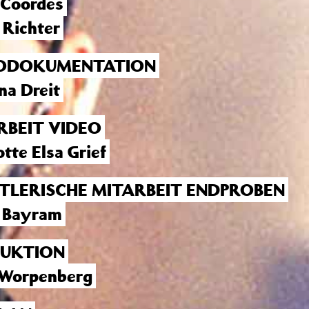
Coordes
 Richter
ODOKUMENTATION
na Dreit
RBEIT VIDEO
tte Elsa Grief
TLERISCHE MITARBEIT ENDPROBEN
 Bayram
UKTION
 Worpenberg