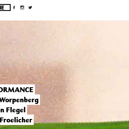
ges/10/d43051023/htdocs/wordpress/wp-
ORMANCE
 Worpenberg
n Flegel
Froelicher