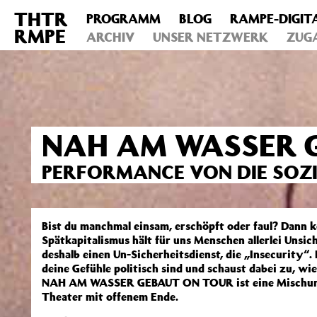
THTR
PROGRAMM
BLOG
RAMPE-DIGIT
Deprecated
: Die Funktion post_permalink ist seit Version 4.4
RMPE
includes/functions.php
ARCHIV
on line
UNSER NETZWERK
6031
ZUG
NAH AM WASSER 
PERFORMANCE VON DIE SOZI
Bist du manchmal einsam, erschöpft oder faul? Dann k
Spätkapitalismus hält für uns Menschen allerlei Unsich
deshalb einen Un-Sicherheitsdienst, die „Insecurity“.
deine Gefühle politisch sind und schaust dabei zu, wi
NAH AM WASSER GEBAUT ON TOUR ist eine Mischung 
Theater mit offenem Ende.