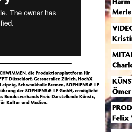
Harm 
Merle
VIDE
Kristi
MITA
Charlo
SCHWIMMEN, die Produktionsplattform für
FT Düsseldorf, Gessnerallee Zürich, HochX
KÜNS
r Leipzig, Schwankhalle Bremen, SOPHIENSÆLE
Ömer
tsführung der SOPHIENSÆLE GmbH, ermöglicht
 Bundesverbands Freie Darstellende Künste,
ür Kultur und Medien.
PROD
Felix