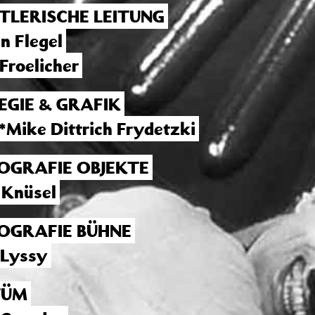
TLERISCHE LEITUNG
n Flegel
Froelicher
EGIE & GRAFIK
*Mike Dittrich Frydetzki
OGRAFIE OBJEKTE
 Knüsel
OGRAFIE BÜHNE
 Lyssy
TÜM