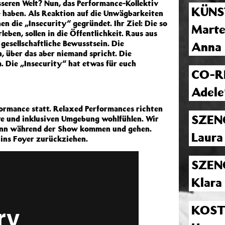
esseren Welt? Nun, das Performance-Kollektiv
KÜNS
e haben. Als Reaktion auf die Unwägbarkeiten
en die „Insecurity“ gegründet. Ihr Ziel: Die so
Marte
leben, sollen in die Öffentlichkeit. Raus aus
s gesellschaftliche Bewusstsein.
Die
Anna 
n, über das aber niemand spricht. Die
. Die „Insecurity“ hat etwas für euch
CO-R
Adele
formance statt. Relaxed Performances richten
SZEN
häre und inklusiven Umgebung wohlfühlen. Wir
kann während der Show kommen und gehen.
Laura
h ins Foyer zurückziehen.
SZEN
Klara
KOS