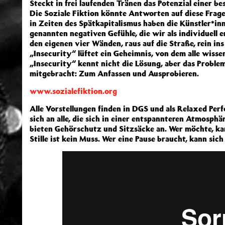
Steckt in frei laufenden Tränen das Potenzial einer b
Die Soziale Fiktion könnte Antworten auf diese Frag
in Zeiten des Spätkapitalismus haben die Künstler*inn
genannten negativen Gefühle, die wir als individuell er
den eigenen vier Wänden, raus auf die Straße, rein in
„Insecurity“ lüftet ein Geheimnis, von dem alle wisse
„Insecurity“ kennt nicht die Lösung, aber das Problem
mitgebracht: Zum Anfassen und Ausprobieren.
www.sozialefiktion.org
Alle Vorstellungen finden in DGS und als Relaxed Per
sich an alle, die sich in einer entspannteren Atmosp
bieten Gehörschutz und Sitzsäcke an. Wer möchte, 
Stille ist kein Muss. Wer eine Pause braucht, kann sic