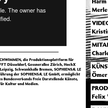
Harm 
Merle
VIDE
Kristi
MITA
Charlo
SCHWIMMEN, die Produktionsplattform für
FT Düsseldorf, Gessnerallee Zürich, HochX
KÜNS
r Leipzig, Schwankhalle Bremen, SOPHIENSÆLE
Ömer
tsführung der SOPHIENSÆLE GmbH, ermöglicht
 Bundesverbands Freie Darstellende Künste,
ür Kultur und Medien.
PROD
Felix