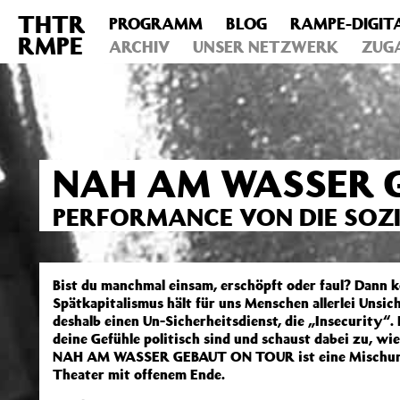
THTR
PROGRAMM
BLOG
RAMPE-DIGIT
Deprecated
: Die Funktion post_permalink ist seit Version 4.4
RMPE
includes/functions.php
ARCHIV
on line
UNSER NETZWERK
6031
ZUG
NAH AM WASSER 
PERFORMANCE VON DIE SOZI
Bist du manchmal einsam, erschöpft oder faul? Dann k
Spätkapitalismus hält für uns Menschen allerlei Unsich
deshalb einen Un-Sicherheitsdienst, die „Insecurity“.
deine Gefühle politisch sind und schaust dabei zu, wi
NAH AM WASSER GEBAUT ON TOUR ist eine Mischung 
Theater mit offenem Ende.