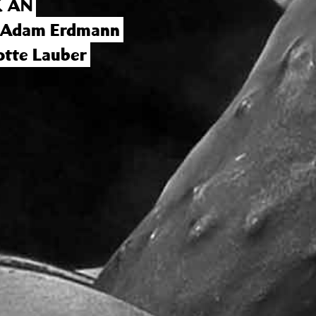
 AN
 Adam Erdmann
otte Lauber