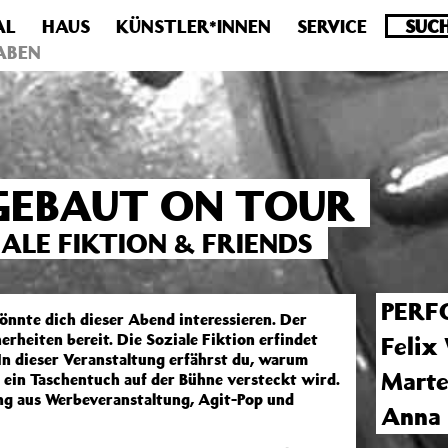
AL
HAUS
KÜNSTLER*INNEN
SERVICE
.0 veraltet! Verwende stattdessen get_permalink(). in
/homepa
ABEN
GEBAUT ON TOUR
ALE FIKTION & FRIENDS
PERF
önnte dich dieser Abend interessieren. Der
erheiten bereit. Die Soziale Fiktion erfindet
Felix
 In dieser Veranstaltung erfährst du, warum
Marte
e ein Taschentuch auf der Bühne versteckt wird.
aus Werbeveranstaltung, Agit-Pop und
Anna 