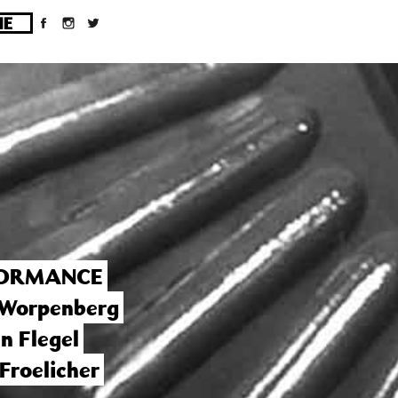
ges/10/d43051023/htdocs/wordpress/wp-
ORMANCE
 Worpenberg
n Flegel
Froelicher