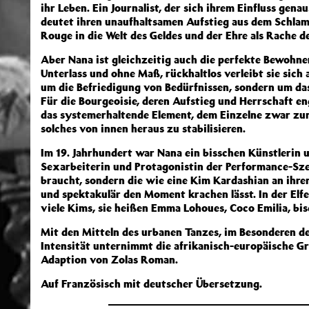
ihr Leben. Ein Journalist, der sich ihrem Einfluss gen
deutet ihren unaufhaltsamen Aufstieg aus dem Schla
Rouge in die Welt des Geldes und der Ehre als Rache de
Aber Nana ist gleichzeitig auch die perfekte Bewohne
Unterlass und ohne Maß, rückhaltlos verleibt sie sich a
um die Befriedigung von Bedürfnissen, sondern um das
Für die Bourgeoisie, deren Aufstieg und Herrschaft en
das systemerhaltende Element, dem Einzelne zwar zum
solches von innen heraus zu stabilisieren.
Im 19. Jahrhundert war Nana ein bisschen Künstlerin un
Sexarbeiterin und Protagonistin der Performance-Sze
braucht, sondern die wie eine Kim Kardashian an ihre
und spektakulär den Moment krachen lässt. In der Elf
viele Kims, sie heißen Emma Lohoues, Coco Emilia, bi
Mit den Mitteln des urbanen Tanzes, im Besonderen d
Intensität unternimmt die afrikanisch-europäische Gr
Adaption von Zolas Roman.
Auf Französisch mit deutscher Übersetzung.