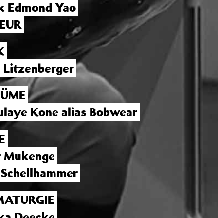
k Edmond Yao
LEUR
K
 Litzenberger
TÜME
laye Kone alias Bobwear
E
t Mukenge
 Schellhammer
ATURGIE
ka Deecke