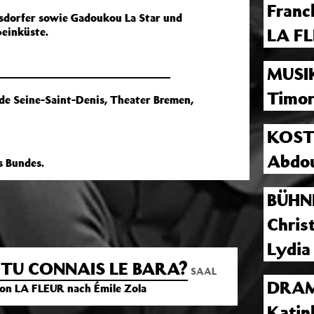
Franc
sdorfer sowie Gadoukou La Star und
LA F
beinküste.
MUSI
Timor
de Seine-Saint-Denis, Theater Bremen,
KOS
Abdou
ung des Bundes.
BÜHN
Chris
Lydia
 TU CONNAIS LE BARA?
SAAL
DRAM
on LA FLEUR nach Émile Zola
Katin