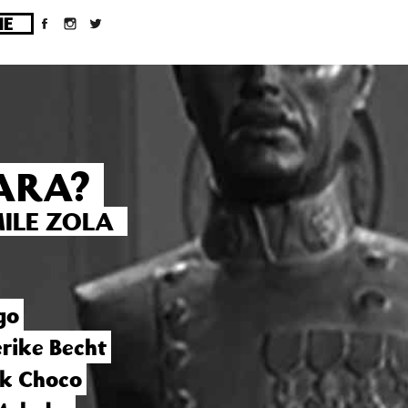
ges/10/d43051023/htdocs/wordpress/wp-
BARA?
ILE ZOLA
go
erike Becht
k Choco