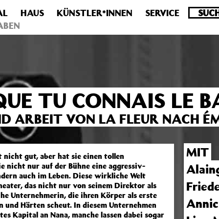
AL
HAUS
KÜNSTLER*INNEN
SERVICE
.0 veraltet! Verwende stattdessen get_permalink(). in
/homepa
ABEN
QUE TU CONNAIS LE 
D ARBEIT VON LA FLEUR NACH ÉM
MIT
 nicht gut, aber hat sie einen tollen
e nicht nur auf der Bühne eine aggressiv-
Alain
ndern auch im Leben. Diese wirkliche Welt
Fried
ater, das nicht nur von seinem Direktor als
che Unternehmerin, die ihren Körper als erste
Annic
en und Härten scheut. In diesem Unternehmen
tes Kapital an Nana, manche lassen dabei sogar