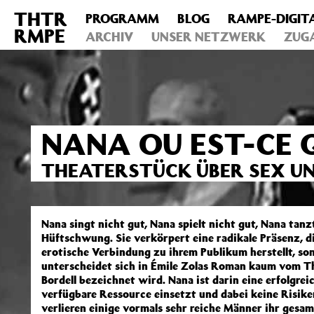
THTR
PROGRAMM
BLOG
RAMPE-DIGIT
Deprecated
: Die Funktion post_permalink ist seit Version 4.4
RMPE
includes/functions.php
ARCHIV
on line
UNSER NETZWERK
6031
ZUG
NANA OU EST-CE 
THEATERSTÜCK ÜBER SEX UN
Nana singt nicht gut, Nana spielt nicht gut, Nana tanzt
Hüftschwung. Sie verkörpert eine radikale Präsenz, di
erotische Verbindung zu ihrem Publikum herstellt, so
unterscheidet sich in Émile Zolas Roman kaum vom The
Bordell bezeichnet wird. Nana ist darin eine erfolgrei
verfügbare Ressource einsetzt und dabei keine Risik
verlieren einige vormals sehr reiche Männer ihr gesam