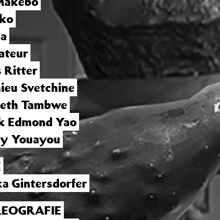
Makebo
eko
aa
ateur
 Ritter
ieu Svetchine
beth Tambwe
k Edmond Yao
ey Youayou
E
a Gintersdorfer
EOGRAFIE