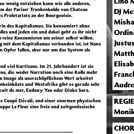
Lino 
auso wenig entziehen kann wie alle anderen,
mm der Pariser Trunkenbolde von Chateau
DJ M
s Proletariats an der Bourgeoisie.
Mish
rin des Kapitalismus. Sie konsumiert ohne
Ordin
lles und jeden ein und dabei geht es ihr nicht
 reine Konsumieren um seiner selbst willen.
Justus
g mit dem Kapitalismus verbunden ist, ist Nana
 Opfer fallen, aber nur um das System als
Matth
Elisa
d viel Kurtisane. Im 21. Jahrhundert ist sie
ne, die weder Narration noch eine Rolle mehr
Franc
m Image als unerschöpflichem Wert arbeitet
Audr
enbeinküste und Westafrika gibt es gerade sehr
scuit de mer, Eudoxy Yao oder Diaba Sora.
REGI
es Coupé Décalé, und einer enormen physischen
uppe La Fleur eine freie und zeitgenössische
Monik
CHOR