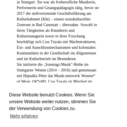
in Stuttgart. Sie war als freiberufliche Musikerin,
Performerin und Gesangspädagogin tätig, bevor sie
2017 die stellvertretende Geschäftsführung am
Kulturkabinett (Kkt) – einem soziokulturellen
Zentrum in Bad Cannstatt – übernahm. Sowohl in
ihren Tätigkeiten als Künstlerin und
Kulturmanagerin sowie in ihrer Forschung
beschäftigt sich Lisa Tuyala mit Machtstrukturen,
Ein- und Ausschlussmechanismen und kolonialen
Kontinuitäten in der Gesellschaft im Allgemeinen
und im Kulturbetrieb im Besonderen.
Sie initiierte die „Sonntags:Musik“-Reihe im
Stuttgarter Westen (2014 – 2016) und gemeinsam
mit Hajnalka Péter das Musik-netzwerk Women*
of Music (W*oM). Lisa Tuyala ist Mitglied im
Beirat des Deutschen Jazzpreises und des Zentrums
für Kulturelle Teilhabe Baden-Württemberg sowie
Diese Website benutzt Cookies. Wenn Sie
im Aufsichtsrat der Initiative Musik.
unsere Website weiter nutzen, stimmen Sie
der Verwendung von Cookies zu.
Mehr erfahren