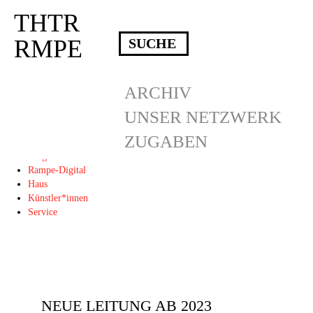
THTR
Deprecated
: Die Funktion post_permalink ist seit Version 4.4.0 veraltet!
Verwende stattdessen get_permalink(). in
RMPE
/homepages/10/d43051023/htdocs/wordpress/wp-includes/functions.php
on
line
6031
THTR
ARCHIV
RMPE
UNSER NETZWERK
ZUGABEN
Programm
Blog
Rampe-Digital
Haus
Künstler*innen
Service
NEUE LEITUNG AB 2023