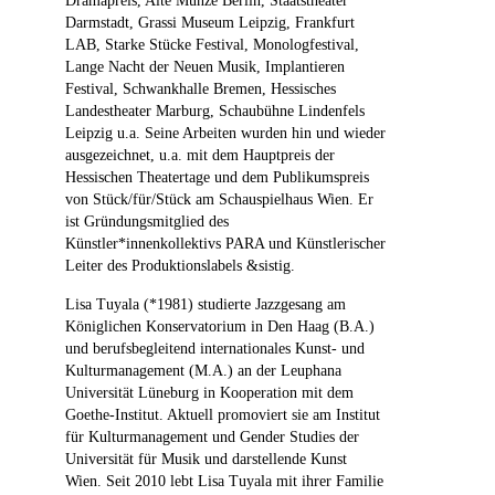
Dramapreis, Alte Münze Berlin, Staatstheater
Darmstadt, Grassi Museum Leipzig, Frankfurt
LAB, Starke Stücke Festival, Monologfestival,
Lange Nacht der Neuen Musik, Implantieren
Festival, Schwankhalle Bremen, Hessisches
Landestheater Marburg, Schaubühne Lindenfels
Leipzig u.a. Seine Arbeiten wurden hin und wieder
ausgezeichnet, u.a. mit dem Hauptpreis der
Hessischen Theatertage und dem Publikumspreis
von Stück/für/Stück am Schauspielhaus Wien. Er
ist Gründungsmitglied des
Künstler*innenkollektivs PARA und Künstlerischer
Leiter des Produktionslabels &sistig.
Lisa Tuyala (*1981) studierte Jazzgesang am
Königlichen Konservatorium in Den Haag (B.A.)
und berufsbegleitend internationales Kunst- und
Kulturmanagement (M.A.) an der Leuphana
Universität Lüneburg in Kooperation mit dem
Goethe-Institut. Aktuell promoviert sie am Institut
für Kulturmanagement und Gender Studies der
Universität für Musik und darstellende Kunst
Wien. Seit 2010 lebt Lisa Tuyala mit ihrer Familie