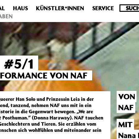
AL
HAUS
KÜNSTLER*INNEN
SERVICE
.0 veraltet! Verwende stattdessen get_permalink(). in
/homepa
ABEN
 #5/1
ERFORMANCE VON NAF
VON
queerer Han Solo und Prinzessin Leia in der
ppend, tanzend, nehmen NAF uns mit in ein
NAF
Historie in die Gegenwart bewegen. „We are
ot Posthuman.” (Donna Haraway). NAF tauchen
MIT
n Geschlechtern und Tieren. Sie erzählen vom
nschen sich wohlfühlen und miteinander sein
Nana 