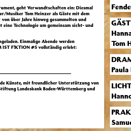
Fende
trument, geht Verwandtschaften ein: Diesmal
ler/Musiker Tom Heinzer als Gäste mit dem
v von über Jahre hinweg gesammelten und
GÄST
st eine Technologie um gemeinsam sicht- und
Hanna
ingeladen. Einmalige Abende werden
Tom H
M IST F!KTION #5 vollständig erlebt:
DRAM
Paula
nde Künste, mit freundlicher Unterstützung von
LICH
, Stiftung Landesbank Baden-Württemberg und
Hanno
PRAK
Samue