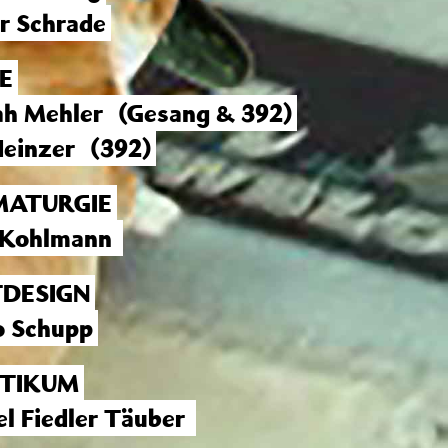
r Schrade
E
h Mehler
(Gesang & 392)
einzer
(392)
ATURGIE
 Kohlmann
TDESIGN
 Schupp
TIKUM
l Fiedler Täuber