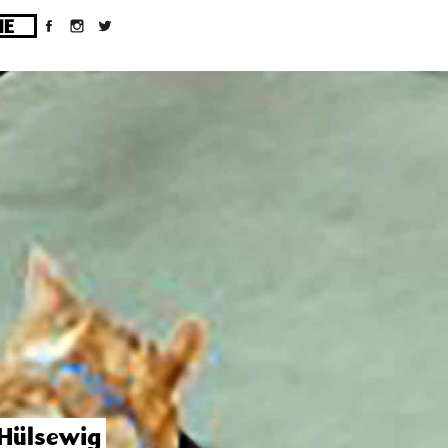
ges/10/d43051023/htdocs/wordpress/wp-
Hülsewig