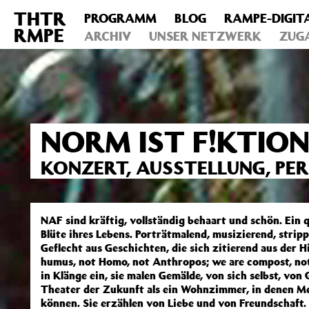
THTR
PROGRAMM
BLOG
RAMPE-DIGIT
Deprecated
: Die Funktion post_permalink ist seit Version 4.4
RMPE
includes/functions.php
ARCHIV
on line
UNSER NETZWERK
6031
ZUG
NORM IST F!KTION
KONZERT, AUSSTELLUNG, P
NAF sind kräftig, vollständig behaart und schön. Ein 
Blüte ihres Lebens. Porträtmalend, musizierend, stri
Geflecht aus Geschichten, die sich zitierend aus der 
humus, not Homo, not Anthropos; we are compost, n
in Klänge ein, sie malen Gemälde, von sich selbst, vo
Theater der Zukunft als ein Wohnzimmer, in denen Me
können. Sie erzählen von Liebe und von Freundschaft.