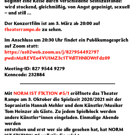
beginnt eine Reise durch verschiedene Seinszustände:
wird stockend, gleichmäßig, von Angst gepeinigt, sexuell
– und still …
Der Konzertfilm ist am 3. März ab 20:00 auf
theaterrampe.de
zu sehen.
Im Anschluss um 20:30 Uhr findet ein Publikumsgespräch
auf Zoom statt:
https://us02web.zoom.us/j/82795449279?
pwd=MzREVEo4VU1MZ3c1TVdlTHNlOWtFdz09
Meeting-ID: 827 9544 9279
Kenncode: 232884
Mit
NORM IST F!KTION #5/1
eröffnete das Theater
Rampe am 3. Oktober die Spielzeit 2020/2021 mit der
Sopranistin Hannah Mehler und dem Künstler/Musiker
Tom Heinzer als Gäste. Zu jedem Spielblock werden
andere Künstler*innen eingeladen. Einmalige Abende
werden
entstehen und erst wer sie alle gesehen hat, hat NORM