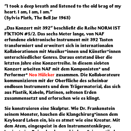
“I took a deep breath and listened to the old brag of my
heart. I am, I am, I am.”
(Sylvia Plath, The Bell Jar 1963)
„Das Konzert mit 392“ beschließt die Reihe NORM IST
F!KTION #5/2. Das sechs Meter lange, von NAF
erfundene elektronische Instrument mit 392 Tasten
transformiert und erweitert sich in internationalen
Kollaborationen mit Musiker*innen und Künstler*innen
unterschiedlicher Genres.
Daraus entstand über die
letzten Jahre eine Konzertreihe. In diesem siebten
Konzert arbeiten NAF mit dem Komponisten* und
Performer*
Neo Hülcker
zusammen. Die Kollaborateure
kommunizieren mit der Oberfläche des scheinbar
endlosen Instruments und dem Trägermaterial, das sich
aus Plastik, Kabeln, Platinen, seltenen Erden
zusammensetzt und erforschen wie es klingt.
Sie konstruieren eine Skulptur. Wie Dr. Frankenstein
seinem Monster, hauchen die Klangchirurg*innen dem
Keyboard Leben ein, bis es atmet wie eine Kreatur. Mit
dem Atem, eingespeist in den Instrumentenkörper,