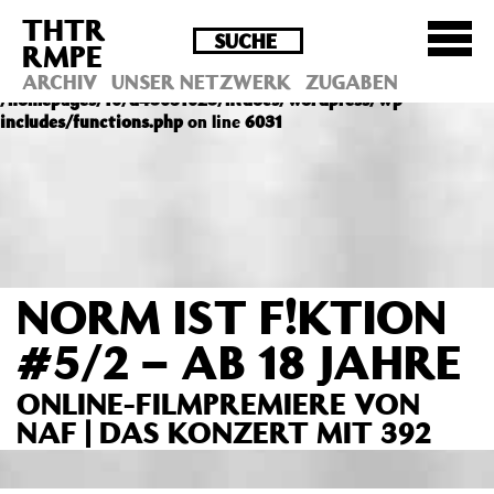
THTR
Deprecated
: Die Funktion post_permalink ist seit
RMPE
Version 4.4.0 veraltet! Verwende stattdessen
get_permalink(). in
ARCHIV
UNSER NETZWERK
ZUGABEN
/homepages/10/d43051023/htdocs/wordpress/wp-
includes/functions.php
on line
6031
NORM IST F!KTION
#5/2 – AB 18 JAHRE
ONLINE-FILMPREMIERE VON
NAF | DAS KONZERT MIT 392