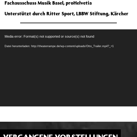
Fachausschuss Musik Basel, proHelvetia
Unterstützt durch Ritter Sport, LBBW Stiftung, Kärcher
Video-
Media error: Format(s) not supported or source(s) not found
Player
Datei herunterladen: http://theaterrampe.de/wp-content/uploads/Otto_Trailer.mp4?_=1