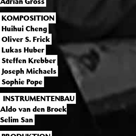
Adrian Gross
KOMPOSITION
Huihui Cheng
Oliver S. Frick
Lukas Huber
Steffen Krebber
Joseph Michaels
Sophie Pope
INSTRUMENTENBAU
Aldo van den Broek
Selim San