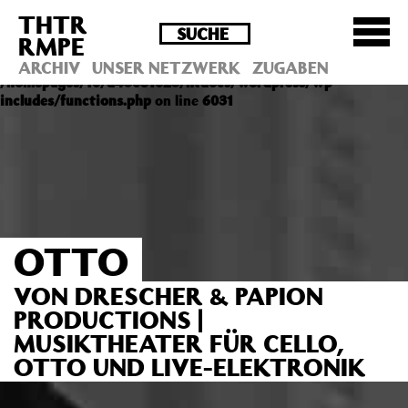
THTR
Deprecated
: Die Funktion post_permalink ist seit
RMPE
Version 4.4.0 veraltet! Verwende stattdessen
get_permalink(). in
ARCHIV
UNSER NETZWERK
ZUGABEN
/homepages/10/d43051023/htdocs/wordpress/wp-
includes/functions.php
on line
6031
OTTO
VON DRESCHER & PAPION
PRODUCTIONS |
MUSIKTHEATER FÜR CELLO,
OTTO UND LIVE-ELEKTRONIK