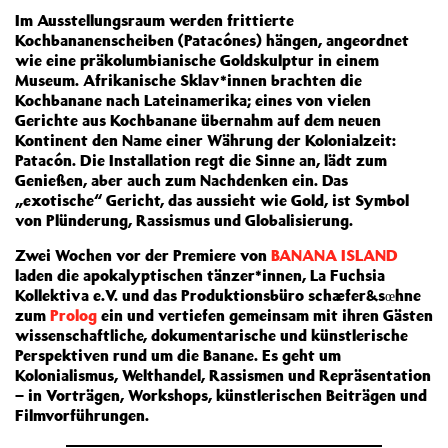
Im Ausstellungsraum werden frittierte
Kochbananenscheiben (Patacónes) hängen, angeordnet
wie eine präkolumbianische Goldskulptur in einem
Museum. Afrikanische Sklav*innen brachten die
Kochbanane nach Lateinamerika; eines von vielen
Gerichte aus Kochbanane übernahm auf dem neuen
Kontinent den Name einer Währung der Kolonialzeit:
Patacón. Die Installation regt die Sinne an, lädt zum
Genießen, aber auch zum Nachdenken ein. Das
„exotische“ Gericht, das aussieht wie Gold, ist Symbol
von Plünderung, Rassismus und Globalisierung.
Zwei Wochen vor der Premiere von
BANANA ISLAND
laden die apokalyptischen tänzer*innen, La Fuchsia
Kollektiva e.V. und das Produktionsbüro schæfer&sœhne
zum
Prolog
ein und vertiefen gemeinsam mit ihren Gästen
wissenschaftliche, dokumentarische und künstlerische
Perspektiven rund um die Banane. Es geht um
Kolonialismus, Welthandel, Rassismen und Repräsentation
– in Vorträgen, Workshops, künstlerischen Beiträgen und
Filmvorführungen.