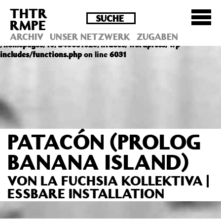
THTR
Deprecated
: Die Funktion post_permalink ist seit
RMPE
Version 4.4.0 veraltet! Verwende stattdessen
get_permalink(). in
ARCHIV
UNSER NETZWERK
ZUGABEN
/homepages/10/d43051023/htdocs/wordpress/wp-
includes/functions.php
on line
6031
PATACÓN (PROLOG
BANANA ISLAND)
VON LA FUCHSIA KOLLEKTIVA |
ESSBARE INSTALLATION