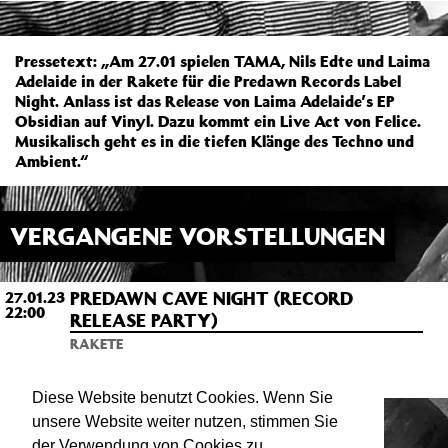
Pressetext: „Am 27.01 spielen TAMA, Nils Edte und Laima
Adelaide in der Rakete für die Predawn Records Label
Night. Anlass ist das Release von Laima Adelaide’s EP
Obsidian auf Vinyl. Dazu kommt ein Live Act von Felice.
Musikalisch geht es in die tiefen Klänge des Techno und
Ambient.“
VERGANGENE VORSTELLUNGEN
PREDAWN CAVE NIGHT (RECORD
27.01.23
22:00
RELEASE PARTY)
RAKETE
Das Debut von TAMA, Nils Edte und Laima
Adelaide
Diese Website benutzt Cookies. Wenn Sie
unsere Website weiter nutzen, stimmen Sie
der Verwendung von Cookies zu.