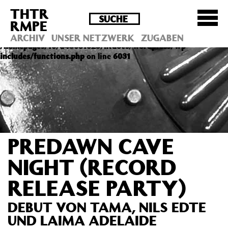
THTR
Deprecated
: Die Funktion post_permalink ist seit
RMPE
Version 4.4.0 veraltet! Verwende stattdessen
get_permalink(). in
ARCHIV
UNSER NETZWERK
ZUGABEN
/homepages/10/d43051023/htdocs/wordpress/wp-
includes/functions.php
on line
6031
PREDAWN CAVE
NIGHT (RECORD
RELEASE PARTY)
DEBUT VON TAMA, NILS EDTE
UND LAIMA ADELAIDE