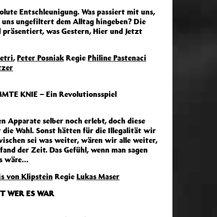
lute Entschleunigung. Was passiert mit uns,
uns ungefiltert dem Alltag hingeben? Die
 präsentiert, was Gestern, Hier und Jetzt
etri
,
Peter Posniak
Regie
Philine Pastenaci
tzer
TE KNIE – Ein Revolutionsspiel
n Apparate selber noch erlebt, doch diese
die Wahl. Sonst hätten für die Illegalität wir
ischen sei was weiter, wären wir alle weiter,
Pfand der Zeit. Das Gefühl, wenn man sagen
as wäre…
is von Klipstein
Regie
Lukas Maser
HT WER ES WAR