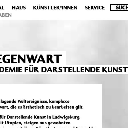
AL
HAUS
KÜNSTLER*INNEN
SERVICE
.0 veraltet! Verwende stattdessen get_permalink(). in
/homepa
ABEN
GEGENWART
DEMIE FÜR DARSTELLENDE KUNS
lagende Weltereignisse, komplexe
rt, die es ästhetisch zu bearbeiten gilt.
für Darstellende Kunst in Ludwigsburg,
it Utopien, steigen aus gewohnten