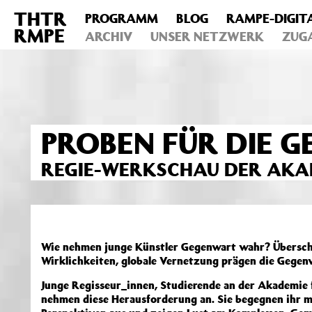
THTR
PROGRAMM
BLOG
RAMPE-DIGIT
Deprecated
: Die Funktion post_permalink ist seit Version 4.4
RMPE
includes/functions.php
ARCHIV
on line
UNSER NETZWERK
6031
ZUG
PROBEN FÜR DIE 
REGIE-WERKSCHAU DER AKA
Wie nehmen junge Künstler Gegenwart wahr? Übersch
Wirklichkeiten, globale Vernetzung prägen die Gegenwa
Junge Regisseur_innen, Studierende an der Akademie 
nehmen diese Herausforderung an. Sie begegnen ihr m