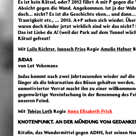
Es ist kein Rätsel, oder? 2012 fährt A mit P gegen die 
Absicht gegen die Wand. Angekommen. Ist ja der Wahn
doch… nicht? Es ist die Geschichte eben… und dann… s
Traurigkeit etc., … 2015. A+P sehen sich wieder. Über
waren doch Kinder jetzt wirklich sind wir das nicht? I
Das ist Liebe du A! (weil der Park auf dem Tunnel wäch
Rätsel gefreut!
Mit
Laila Richter
,
Janosch Fries
Regie
Amelie Hafner
B
JUDAS
von Lot Vekemans
Judas kommt nach zwei Jahrtausenden wieder auf die E
länger als die Inkarnation des Bösen gehalten werden.
unmotivierter Verrat macht ihn zu einer willkommenen
gegenwärtige Vereinfachung in der Benennung des Fein
unseren Feind.
Mit
Tobias Loth
Regie
Anna Elisabeth Frick
KNOTENPUNKT. AN DER MÜNDUNG VOM GEDANKE
Ritalin, das Wundermittel gegen ADHS, hat seinen Nam