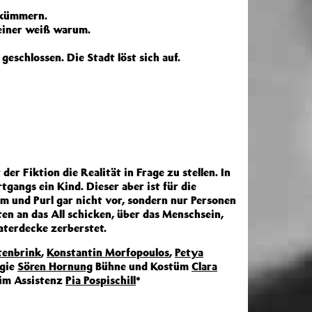
 kümmern.
keiner weiß warum.
schlossen. Die Stadt löst sich auf.
r Fiktion die Realität in Frage zu stellen. In
gangs ein Kind. Dieser aber ist für die
 und Purl gar nicht vor, sondern nur Personen
ten an das All schicken, über das Menschsein,
aterdecke zerberstet.
tenbrink
,
Konstantin Morfopoulos
,
Petya
gie
Sören Hornung
Bühne und Kostüm
Clara
üm Assistenz
Pia Pospischill
*