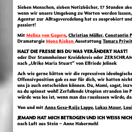
Sieben Menschen, sieben Notizbücher, 17 Stunden abso
wenn wir unsere Umgebung zu Worten werden lassen, 
Agentur zur Alltagsveredelung hat es ausprobiert und
passiert!
Mit
Melina von Gagern
,
Christian Müller
,
Constantin P
Dramaturgie
Mona Rieken
Ausstattung
Tamara Priwi
HALT DIE FRESSE BIS DU WAS VERÄNDERT HAST!
oder Der Stammheimer Kreidekreis oder ZERSCHRAMM
nach „Ulrike Maria Stuart” von Elfriede Jelinek
Ach wie gerne hätten wir die repressiven ideologische
Offensivposition gab es nur für dich, wir hatten nicht 
uns ja auch entscheiden können. Du, Mami, sagst, inzw
na du spinnst wohl! Zerfallende Utopien stranden im 
würde was los ist, wenn man das rauslassen würde, d
Von und mit
Anna Gesa-Raija Lappe
,
Lukas Maser
,
Lou
JEMAND HAT MICH BETROGEN UND ICH WEISS NIC
nach Luft aus Stein – Anne Habermehl