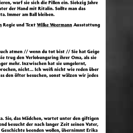
en, warf sie sich die Pillen ein. Siebzig Jahre
ter der Hand mit Ritalin. Sollte man das
ita. Immer am Ball bleiben.
n
Regie und Text
Wilke Weermann
Ausstattung
auch atmen // wenn du tot bist // Sie hat Geige
Sie trug den Verlobungsring ihrer Oma, als sie
nger mehr. Inzwischen hat sie umgelernt,
esprochen, nicht… Ich weiß nicht wie reden über
uss den öfter besuchen, sonst wälzen wir jedes
ka. Sie, das Mädchen, wartet unter den giftigen
end besucht der nach langer Zeit seinen Vater,
e Geschichte beenden wollen, übernimmt Erika