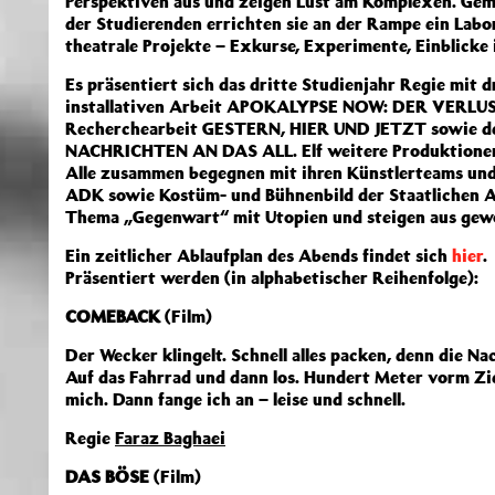
Perspektiven aus und zeigen Lust am Komplexen. Gem
der Studierenden errichten sie an der Rampe ein Lab
theatrale Projekte – Exkurse, Experimente, Einblicke 
Es präsentiert sich das dritte Studienjahr Regie mit d
installativen Arbeit APOKALYPSE NOW: DER VERLUST
Recherchearbeit GESTERN, HIER UND JETZT sowie der
NACHRICHTEN AN DAS ALL. Elf weitere Produktionen 
Alle zusammen begegnen mit ihren Künstlerteams und
ADK sowie Kostüm- und Bühnenbild der Staatlichen 
Thema „Gegenwart“ mit Utopien und steigen aus gew
Ein zeitlicher Ablaufplan des Abends findet sich
hier
.
Präsentiert werden (in alphabetischer Reihenfolge):
COMEBACK
(Film)
Der Wecker klingelt. Schnell alles packen, denn die Na
Auf das Fahrrad und dann los. Hundert Meter vorm Ziel
mich. Dann fange ich an – leise und schnell.
Regie
Faraz Baghaei
DAS BÖSE
(Film)