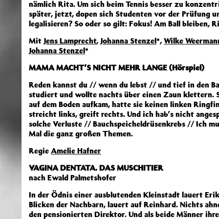
nämlich Rita. Um sich beim Tennis besser zu konzentrier
später, jetzt, dopen sich Studenten vor der Prüfung un
legalisieren? So oder so gilt: Fokus! Am Ball bleiben, R
Mit
Jens Lamprecht
,
Johanna Stenzel
*,
Wilke Weerman
Johanna Stenzel
*
MAMA MACHT’S NICHT MEHR LANGE (Hörspiel)
Reden kannst du // wenn du lebst // und tief in den B
studiert und wollte nachts über einen Zaun klettern. 
auf dem Boden aufkam, hatte sie keinen linken Ringfi
streicht links, greift rechts. Und ich hab’s nicht ang
solche Verluste // Bauchspeicheldrüsenkrebs // Ich m
Mal die ganz großen Themen.
Regie
Amelie Hafner
VAGINA DENTATA. DAS MUSCHITIER
nach Ewald Palmetshofer
In der Ödnis einer ausblutenden Kleinstadt lauert Eri
Blicken der Nachbarn, lauert auf Reinhard. Nichts ahn
den pensionierten Direktor. Und als beide Männer ihr