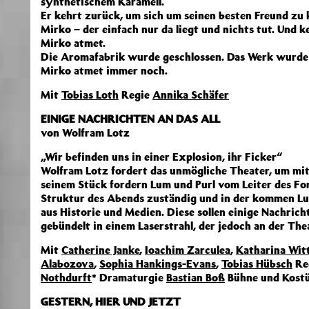
synthetischem Karamell.
Er kehrt zurück, um sich um seinen besten Freund zu
Mirko – der einfach nur da liegt und nichts tut. Und 
Mirko atmet.
Die Aromafabrik wurde geschlossen. Das Werk wurde ge
Mirko atmet immer noch.
Mit
Tobias Loth
Regie
Annika Schäfer
EINIGE NACHRICHTEN AN DAS ALL
von Wolfram Lotz
„Wir befinden uns in einer Explosion, ihr Ficker“
Wolfram Lotz fordert das unmögliche Theater, um mit de
seinem Stück fordern Lum und Purl vom Leiter des Fort
Struktur des Abends zuständig und in der kommen Lum
aus Historie und Medien. Diese sollen einige Nachrich
gebündelt in einem Laserstrahl, der jedoch an der The
Mit
Catherine Janke
,
Ioachim Zarculea
,
Katharina Wit
Alabozova
,
Sophia Hankings-Evans
,
Tobias Hübsch
Re
Nothdurft
* Dramaturgie
Bastian Boß
Bühne und Kost
GESTERN, HIER UND JETZT