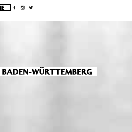
ges/10/d43051023/htdocs/wordpress/wp-
T BADEN-WÜRTTEMBERG