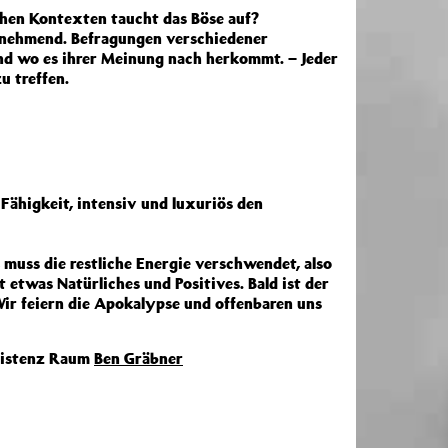
hen Kontexten taucht das Böse auf?
unehmend. Befragungen verschiedener
und wo es ihrer Meinung nach herkommt. – Jeder
u treffen.
Fähigkeit, intensiv und luxuriös den
muss die restliche Energie verschwendet, also
etwas Natürliches und Positives. Bald ist der
ir feiern die Apokalypse und offenbaren uns
istenz Raum
Ben Gräbner