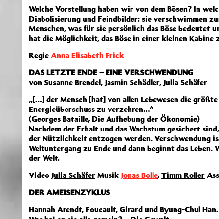
Welche Vorstellung haben wir von dem Bösen? In welc
Diabolisierung und Feindbilder: sie verschwimmen z
Menschen, was für sie persönlich das Böse bedeutet 
hat die Möglichkeit, das Böse in einer kleinen Kabine z
Regie
Anna Elisabeth Frick
DAS LETZTE ENDE – EINE VERSCHWENDUNG
von Susanne Brendel, Jasmin Schädler, Julia Schäfer
„[…] der Mensch [hat] von allen Lebewesen die größte 
Energieüberschuss zu verzehren…“
(Georges Bataille, Die Aufhebung der Ökonomie)
Nachdem der Erhalt und das Wachstum gesichert sind, 
der Nützlichkeit entzogen werden. Verschwendung ist 
Weltuntergang zu Ende und dann beginnt das Leben. W
der Welt.
Video
Julia Schäfer
Musik
Jonas Bolle
,
Timm Roller
Ass
DER AMEISENZYKLUS
Hannah Arendt, Foucault, Girard und Byung-Chul Han.