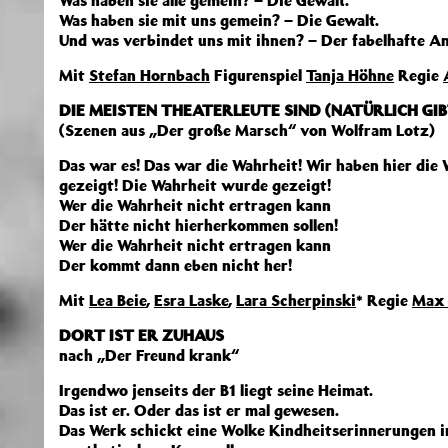
Was haben sie alle gemein? – Die Gewalt.
Was haben sie mit uns gemein? – Die Gewalt.
Und was verbindet uns mit ihnen? – Der fabelhafte A
Mit
Stefan Hornbach
Figurenspiel
Tanja Höhne
Regie
DIE MEISTEN THEATERLEUTE SIND (NATÜRLICH G
(Szenen aus „Der große Marsch“ von Wolfram Lotz)
Das war es! Das war die Wahrheit! Wir haben hier die
gezeigt! Die Wahrheit wurde gezeigt!
Wer die Wahrheit nicht ertragen kann
Der hätte nicht hierherkommen sollen!
Wer die Wahrheit nicht ertragen kann
Der kommt dann eben nicht her!
Mit
Lea Beie
,
Esra Laske
,
Lara Scherpinski
* Regie
Max 
DORT IST ER ZUHAUS
nach „Der Freund krank“
Irgendwo jenseits der B1 liegt seine Heimat.
Das ist er. Oder das ist er mal gewesen.
Das Werk schickt eine Wolke Kindheitserinnerungen i