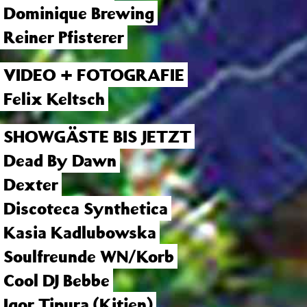
Dominique Brewing
Reiner Pfisterer
VIDEO + FOTOGRAFIE
Felix Keltsch
SHOWGÄSTE BIS JETZT
Dead By Dawn
Dexter
Discoteca Synthetica
Kasia Kadlubowska
Soulfreunde WN/Korb
Cool DJ Bebbe
Igor Tipura (Kitjen)