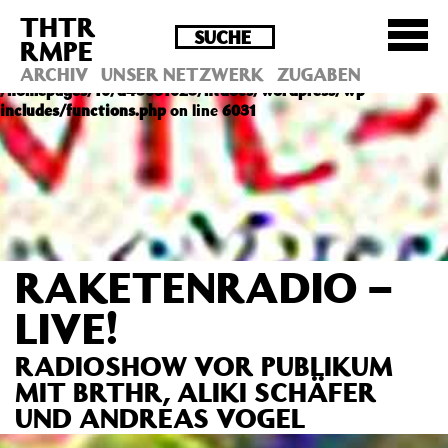
THTR
Deprecated
: Die Funktion post_permalink ist seit
RMPE
Version 4.4.0 veraltet! Verwende stattdessen
get_permalink(). in
ARCHIV
UNSER NETZWERK
ZUGABEN
/homepages/10/d43051023/htdocs/wordpress/wp-
includes/functions.php
on line
6031
RAKETENRADIO –
LIVE!
RADIOSHOW VOR PUBLIKUM
MIT BRTHR, ALIKI SCHÄFER
UND ANDREAS VOGEL