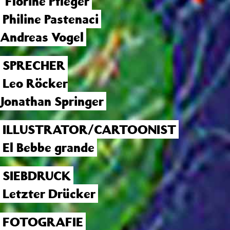
Florine Pfleger
Philine Pastenaci
Andreas Vogel
SPRECHER
Leo Röcker
Jonathan Springer
ILLUSTRATOR/CARTOONIST
El Bebbe grande
SIEBDRUCK
Letzter Drücker
FOTOGRAFIE