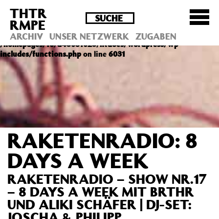
THTR
Deprecated
: Die Funktion post_permalink ist seit
RMPE
Version 4.4.0 veraltet! Verwende stattdessen
get_permalink(). in
ARCHIV
UNSER NETZWERK
ZUGABEN
/homepages/10/d43051023/htdocs/wordpress/wp-
includes/functions.php
on line
6031
RAKETENRADIO: 8
DAYS A WEEK
RAKETENRADIO – SHOW NR.17
– 8 DAYS A WEEK MIT BRTHR
UND ALIKI SCHÄFER | DJ-SET:
JOSCHA & PHILIPP